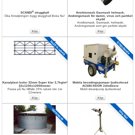
®
SCANDI
skugghall
Ansiktsmask Gasmask helmask, 
Öka försäljningen bygg skugghall Boka Nu!
Andningsmask för damm, virus och partikel 
skydd
Ansiktsmask, Gasmask, helmaski, 
Andningsmask som ger perfekt skydd
Nu25% rabatt
Erbjudande
Kanalplast Isoler 32mm Super klar 3,7kg/m² 
Mobila bevattingspumpar ljudisolerad 
32x1230x12000meter
AC080-50/OR JohnDeere
Passa på Nu tillfälle 25% rabatt min 1st 
Mobil dieselpump ljudisolerad
12meters
Vattentank
Köp Nu!