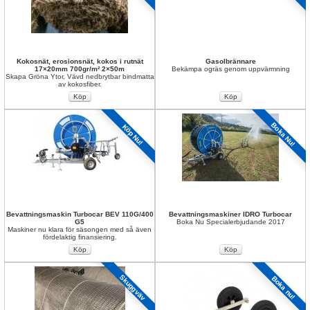
Kokosnät, erosionsnät, kokos i rutnät 
Gasolbrännare
17×20mm 700gr/m² 2×50m
Bekämpa ogräs genom uppvärmning
Skapa Gröna Ytor, Vävd nedbrytbar bindmatta 
av kokosfiber.
Boka Nu!
Köp Nu!
Bevattningsmaskin Turbocar BEV 110G/400 
Bevattningsmaskiner IDRO Turbocar
G5
Boka Nu Specialerbjudande 2017
Maskiner nu klara för säsongen med så även 
fördelaktig finansiering.
Skuggväv
Boka nu!