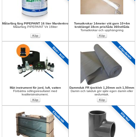
Målarfärg färg PIPEPAINT 16 liter Mardenkro
Tomatkrokar 14meter vitt garn 10+4m 
Målarfärg PIPEPAINT Vit 16liter
kroklängd 18cm pris/låda 360st/låda
Tomatkrokar och upphängning
Erbjudande
Bäst i test!
Mät instrument för jord, luft, vatten
Dammduk FR tjocklek 1,20mm och 1,50mm
Förbättra odlingsresultatet med 
Damm och takduk gör själv egen damm eller 
kvalitetsinstrument.
sedumtak.
Ebjudande
Köp Nu!