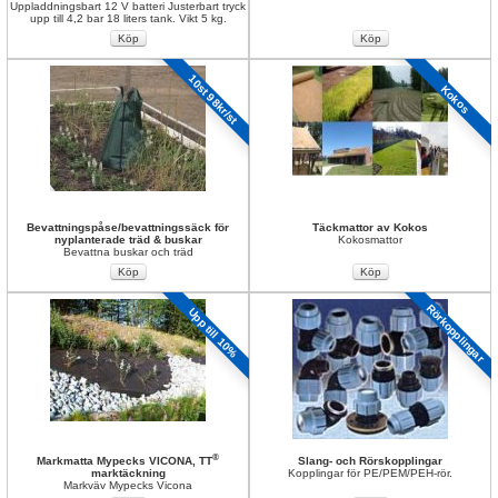
Uppladdningsbart 12 V batteri Justerbart tryck 
upp till 4,2 bar 18 liters tank. Vikt 5 kg.
10st 98kr/st
Kokos
Bevattningspåse/bevattningssäck för 
Täckmattor av Kokos
nyplanterade träd & buskar
Kokosmattor
Bevattna buskar och träd
Rörkopplingar 
Upp till 10%
®
Markmatta Mypecks VICONA, TT
Slang- och Rörskopplingar
marktäckning
Kopplingar för PE/PEM/PEH-rör.
Markväv Mypecks Vicona