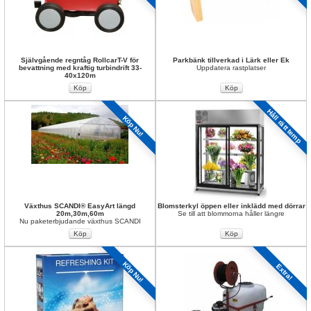
Självgående regntåg RollcarT-V för 
Parkbänk tillverkad i Lärk eller Ek
bevattning med kraftig turbindrift 33-
Uppdatera rastplatser
40x120m
Håll rätt temp
Köp Nu!
Växthus SCANDI® EasyArt längd 
Blomsterkyl öppen eller inklädd med dörrar
20m,30m,60m
Se till att blommorna håller längre
Nu paketerbjudande växthus SCANDI
Köp Nu!
Extra!