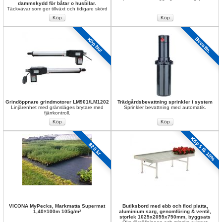
dammskydd för båtar o husbilar.
Täckvävar som ger tillväxt och tidigare skörd
Bevattn.
Köp Nu!
Grindöppnare grindmotorer LM901/LM1202
Trädgårdsbevattning sprinkler i system
Linjärenhet med gränsläges brytare med 
Sprinkler bevattning med automatik.
fjärrkontroll.
Köp 5 få 10% 
820 kr
VICONA MyPecks, Markmatta Supermat 
Butiksbord med ebb och flod platta, 
1,40×100m 105g/m² 
aluminium sarg, genomföring & ventil, 
storlek 1025x2055x750mm, byggsats