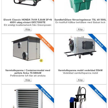
Elverk Classic HONDA 7kVA 5,6kW 3F+N 
Sandbehållare förvaringsboxar 75L till 500L
400V uttag elstart GPC7000TE
En kraftfull hållbar behållare med låsbart lock
Ett smidigt kvalitetselverk från Greenpower.
BOKA NU!
Vedeldad
Varmluftspanna i Containermodul med 
Varmluftspanna mobil vedeldad 55kW
pellets ficka 70-580kW
Vedeldad varmluftspanna mobil
Pelletsvärme luft klar att ansluta
Erbjudande
Bra pris!