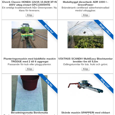
Elverk Classic HONDA 12kVA 10,8kW 3F+N 
Modulbyggd dieseltank ADR 1000 l - 
400V uttag elstart GPC13000HTE
GreenPower
Ett smidigt kvalitetselverk från Greenpower. Nu 
Bränsletank certifierad säkerhetsinvallad 
klara för leverans.
modul utbyggbar.
Begär offert
Boka Nu!
Planteringsmaskin med bäddfolie maskin 
VÄXTHUS SCANDI® MultiEasy Blocktunnlar 
TRGDUE med 2 till 6 aggregat
bredder 6m till 9,6m
Passande för kub eller plugg-plantor.
Odlingstunnlar för bär, frukt och grönt.
Ring oss!
Köp Nu
Bevattningsmatta Bordsmatta
Skörde maskin SPAPPERI med vikbart 