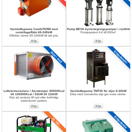
Varmluftspanna CombiTERM med 
Pump BEVA tryckstegringspumpar i rostfritt
centrifugalfläkt 60-240kW
Pumpsystem fr.4 till 600m³
Effektiv värme 60-240kW till rätt pris.
Erbjudande!
Bäst i test!
Luftvärmeväxlare / Aerotemper 45000Kcal 
Varmluftspanna TMT30 för oljor 8-30kW
till 100000Kcal / 52kW till 116kW
Elda med överskotts olja ger extra värme.
Klar att ansluta till nytt eller befintligt 
vattenburet system.
Erbjudande
25 780.-