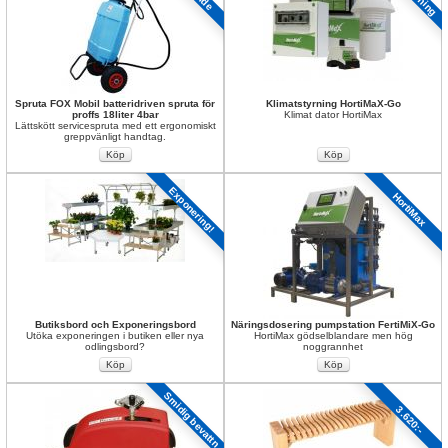
Spruta FOX Mobil batteridriven spruta för 
Klimatstyrning HortiMaX-Go
proffs 18liter 4bar
Klimat dator HortiMax
Lättskött servicespruta med ett ergonomiskt 
greppvänligt handtag.
Exponering!
HortiMax
Butiksbord och Exponeringsbord
Näringsdosering pumpstation FertiMiX-Go
Utöka exponeringen i butiken eller nya 
HortiMax gödselblandare men hög 
odlingsbord?
noggrannhet
Smidig bevattn
3.620:-