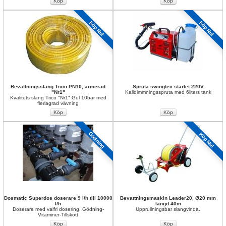
Köp Nu!
Köp Nu!
Bevattningsslang Trico PN10, armerad 
Spruta swingtec starlet 220V
"Nr1"
Kalldimmningsspruta med 6liters tank
Kvalitets slang Trico "Nr1" Gul 10bar med 
flerlagrad vävning
Gödning
Köp Nu!
Dosmatic Superdos doserare 9 l/h till 10000 
Bevattningsmaskin Leader20, Ø20 mm 
l/h
längd 40m
Doserare med valfri dosering. Gödning-
Upprullningsbar slangvinda.
Vitaminer-Tillskott