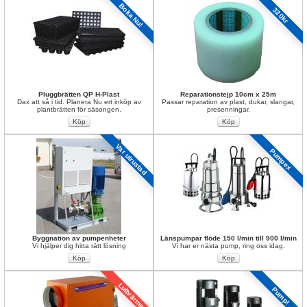
Boka Nu!
320kr
Pluggbrätten QP H-Plast
Reparationstejp 10cm x 25m
Dax att så i tid. Planera Nu ert inköp av 
Passar reparation av plast, dukar, slangar, 
plantbrätten för säsongen.
presenningar.
Var utrustad
Pumpex
Byggnation av pumpenheter
Länspumpar flöde 150 l/min till 900 l/min
Vi hjälper dig hitta rätt lösning
Vi har er nästa pump, ring oss idag.
Luftvärme
Pump!