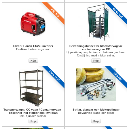
Boka Nu!
Köp Nu!
Elverk Honda EU22i inverter
Bevattningstunnel för blomstervagnar 
Godkänt belastningsprov!
containervagnar CC
Uppvattning av plantor och brätten ger ökad 
försäljning med miskat svinn.
Fran 1195,-
Köp Nu!
Transportvagn / CC-vagn / Containervagn - 
Strilar, slangar och klokopplingar
basenhet inkl stolpar exkl hyllplan
Bevattning slang och strilar
Inkl. hjul och stolpar.