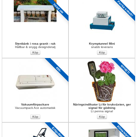
Packa enkelt!
Inred ute
Stenbänk i rosa granit - rak
Krymptunnel Mini
Hållbar & snygg designdetalj 
snabb leverans
NYHET!
495-
Vakuumförpackare
Näringsindikator Lt för krukväxten, ger 
Vacuumpack Ace automatisk
signal för gödning
Lt penna signal
Klimatstyrning
Erbjudande