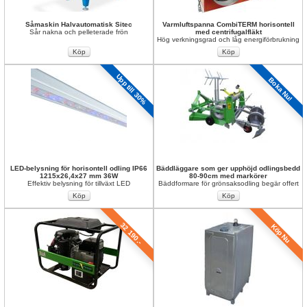
Såmaskin Halvautomatisk Sitec
Varmluftspanna CombiTERM horisontell 
Sår nakna och pelleterade frön
med centrifugalfläkt
Hög verkningsgrad och låg energiförbrukning
Upp till 30%
Boka Nu!
LED-belysning för horisontell odling IP66 
Bäddläggare som ger upphöjd odlingsbedd 
1215x26,4x27 mm 36W
80-90cm med markörer
Effektiv belysning för tillväxt LED
Bäddformare för grönsaksodling begär offert
32 190.-
Köp Nu