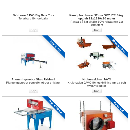
Balrivare JAVO Big Bale Torv
Kanalplast Isoler 32mm SKY ICE Färg: 
Torvrivare för torvbalar
opalvit 32x1230x10 meter
Passa på Nu tillfälle 30% rabatt min 1st 
10meters
Krukmaskin
Besök oss
Planteringsrobot Sitec Urbinati
Krukmaskiner JAVO
Planteringsrobot som gör jobbet enklare.
Krukmaskin JAVO för krukfyllning runda och 
fyrkantskrukor
Från 933kr/m
Boka Nu!