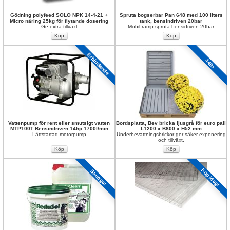
Gödning polyfeed SOLO NPK 14-4-21 + 
Spruta bogserbar Pan 648 med 100 liters 
Micro näring 25kg för flytande dosering
tank, bensindriven 20bar
Ge extra tillväxt
Mobil ramp spruta bensidriven 20bar
Erbjudande
449:-
Vattenpump för rent eller smutsigt vatten 
Bordsplatta, Bev bricka ljusgrå för euro pall 
MTP100T Bensindriven 14hp 1700l/min
L1200 x B800 x H52 mm
Lättstartad motorpump
Underbevattningsbrickor ger säker exponering 
och tillväxt.
Köp idag!
Skugga!