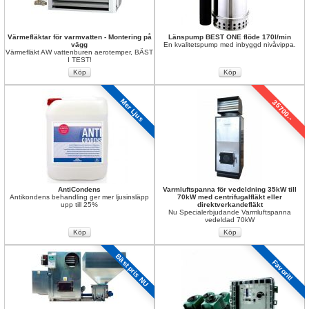
Värmefläktar för varmvatten - Montering på 
Länspump BEST ONE flöde 170l/min
vägg
En kvalitetspump med inbyggd nivåvippa.
Värmefläkt AW vattenburen aerotemper, BÄST 
I TEST!
Mer Ljus
35700.-
AntiCondens 
Varmluftspanna för vedeldning 35kW till 
Antikondens behandling ger mer ljusinsläpp 
70kW med centrifugalfläkt eller 
upp till 25%
direktverkandefläkt
Nu Specialerbjudande Varmluftspanna 
vedeldad 70kW
Bäst pris NU
Favorit!