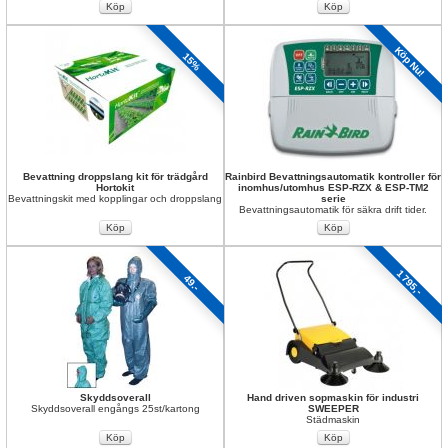
Köp Nu!
15%
Bevattning droppslang kit för trädgård 
Rainbird Bevattningsautomatik kontroller för 
Hortokit
inomhus/utomhus ESP-RZX & ESP-TM2 
Bevattningskit med kopplingar och droppslang
serie
Bevattningsautomatik för säkra drift tider.
1795,-
49.-
Skyddsoverall
Hand driven sopmaskin för industri 
Skyddsoverall engångs 25st/kartong
SWEEPER
Städmaskin