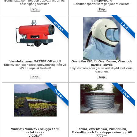
Bordsmatta som fördelar uppvattningen och 
transportband
håller igång tillväxten.
Bandtransportör som gör jobbet enklare.
Varmluft
7.240:-
Varmluftspanna MASTER GP mobil
Gashjälm K80 för Gas, Damm, Virus och 
Effektiv och ekonomisk uppvärmning från 25 
partikel skydd
kW. Europeisk kvalitet!
Skyddsmask som ger säkert skydd mot virus, 
gaser etc
7 770m³
Vindnät
Vindnät / Vindväv / skugga / anti 
Tankar, Vattentankar, Pumpbrunn, 
reflektorväv
Fiskodling och för avloppsvatten upp till 
®
VICONA
7770m³