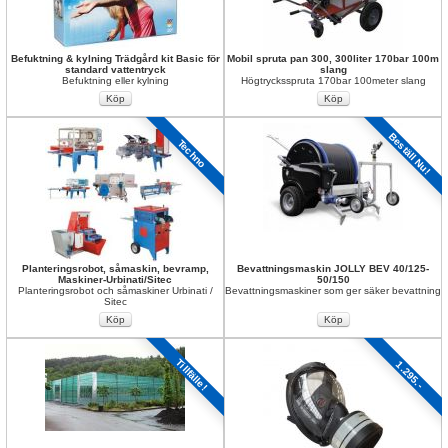
Befuktning & kylning Trädgård kit Basic för 
Mobil spruta pan 300, 300liter 170bar 100m 
standard vattentryck
slang
Befuktning eller kylning
Högtrycksspruta 170bar 100meter slang
Beställ Nu!
Techno
Planteringsrobot, såmaskin, bevramp, 
Bevattningsmaskin JOLLY BEV 40/125-
Maskiner-Urbinati/Sitec
50/150
Planteringsrobot och såmaskiner Urbinati / 
Bevattningsmaskiner som ger säker bevattning
Sitec
Tillfälle!
1.295.-