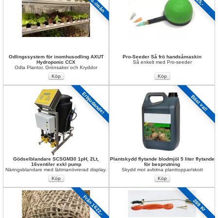
fr.1795.-/mån
225,-
Odlingssystem för inomhusodling AXUT 
Pro-Seeder Så frö handsåmaskin
Hydroponic CCX
Så enkelt med Pro-seeder
Odla Plantor, Grönsaker och Kryddor
Erbjudande!
Bäst val!
Gödselblandare SCSGM30 1pH, 2Lt, 
Plantskydd flytande blodmjöl 5 liter flytande 
16ventiler exkl pump
för besprutning
Näringsblandare med lättmanövrerad display.
Skydd mot avbitna planttoppar/skott
Från 1622,-
269 Kr