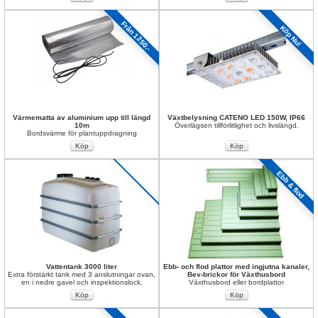
Från 1250.-
Köp Nu!
Värmematta av aluminium upp till längd 
Växtbelysning CATENO LED 150W, IP66
10m
Överlägsen tillförlitlighet och livslängd.
Bordsvärme för plantuppdragning
Ebb & flod
Vattentank 3000 liter
Ebb- och flod plattor med ingjutna kanaler, 
Extra förstärkt tank med 3 anslutningar ovan, 
Bev-brickor för Växthusbord 
en i nedre gavel och inspektionslock,
Växthusbord eller bordplattor