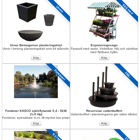
Sälj mer!
Urnor
Urnor Betongurnor planteringskärl
Exponeringsvagn
Urnor i betong planteringskärl som bil stående.
Parasoll med stativ. Vinkelbar. Höj och sänkbar 
med flyttbara hyllor.
Fontäner!
288,-
Fontäner KASCO självflytande 0,4 - 5kW 
Reservoar vattenbuffert
(½-5 Hp)
Vattenbuffert i planteringarna ger säker tillväxt.
Fontäner, syresättare m.m. till mycket bra priser