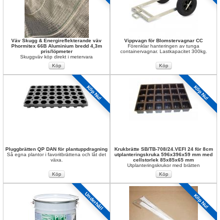
Väv Skugg & Energireflekterande väv 
Vippvagn för Blomstervagnar CC
Phormitex 66B Aluminium bredd 4,3m 
Förenklar hanteringen av tunga 
pris/löpmeter 
containervagnar. Lastkapacitet 300kg.
Skuggväv köp direkt i metervara
Köp Nu!
Köp Nu!
Pluggbrätten QP DAN för plantuppdragning
Krukbrätte SB/TB-708/24.VEFI 24 för 8cm 
Så egna plantor i favoritbrättena och låt det 
utplanteringskruka 596x396x59 mm med 
växa.
cellstorlek 85x85x65 mm
Utplanteringskrukor med brätten
Underhåll
Köp Nu!