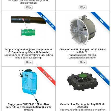
Vi kapar folie i önskade längder för 
direktleverans.
Dropp odla nu
3990.-
Droppslang med ingjutna droppenheter 
Cirkulationsfläkt kompakt ACF21 3-fas 
Ø16mm delning 30cm 100m/rulle
4978m³/h
Droppslang för trygg bevattning ger odling 
Anpassningsbar för flera 
med bättre avkastning.
upphängningsalternativ.
Bäst i test
Favorit
Ryggspruta FOX F200 18liter 4bar 
Vattentankar för nedgrävning 1250 till 
batteridriven standard batteri 12V inkl 
6000Liter
laddare
Vattentankar för uppsamling och buffert