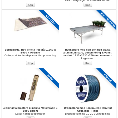
Öka försäljningen och minska svinnet
Snabb leverans
från 329:-
Bordsplatta, Bev bricka ljusgrå L1260 x 
Butiksbord med ebb och flod platta, 
B550 x H52mm
aluminium sarg, genomföring & ventil, 
Odlingsbrickor bordsplattor för uppvattning
storlek 1225x2530x750mm, monterad
Lagervara; 
Köp Nu!
289kr
Ledningstalsmätare Lt-penna Mätområde 0-
Droppslang med kontinuerlig labyrint 
1990 us/cm
AquaTape T-Tape
Läser näringsdoseringen
Droppbevattning 10-20-30cm delning