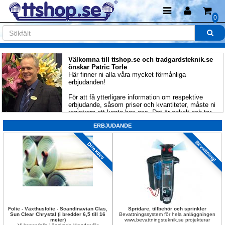
0
Välkomna till ttshop.se och tradgardsteknik.se 
önskar Patric Torle
Här finner ni alla våra mycket förmånliga 
erbjudanden!
För att få ytterligare information om respektive 
erbjudande, såsom priser och kvantiteter, måste ni 
registrera ett konto hos oss. Det är enkelt och tar 
bara några minuter!
ERBJUDANDE
» 
Registrera er här
» 
Logga in här
Bevattning!
Direktlev
Folie - Växthusfolie - Scandinavian Clas, 
Spridare, tillbehör och sprinkler
Sun Clear Chrystal (i bredder 6,5 till 16 
Bevattningssystem för hela anläggningen 
meter)
www.bevattningsteknik.se projekterar