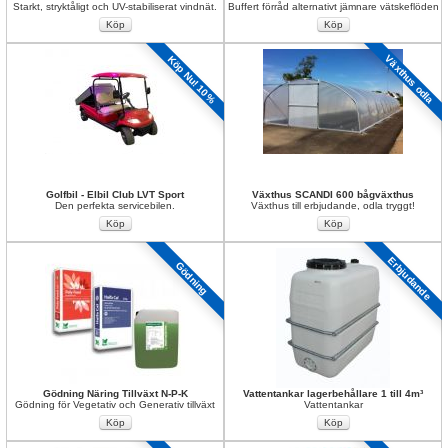
Starkt, stryktåligt och UV-stabiliserat vindnät.
Buffert förråd alternativt jämnare vätskeflöden
Växthus odla
Köp Nu! 10%
Golfbil - Elbil Club LVT Sport
Växthus SCANDI 600 bågväxthus
Den perfekta servicebilen.
Växthus till erbjudande, odla tryggt!
Erbjudande
Gödning
Gödning Näring Tillväxt N-P-K
Vattentankar lagerbehållare 1 till 4m³
Gödning för Vegetativ och Generativ tillväxt
Vattentankar