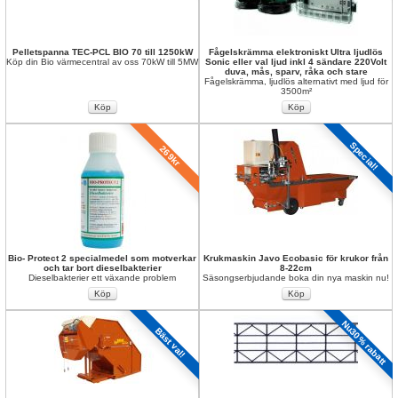
Pelletspanna TEC-PCL BIO 70 till 1250kW
Fågelskrämma elektroniskt Ultra ljudlös 
Köp din Bio värmecentral av oss 70kW till 5MW
Sonic eller val ljud inkl 4 sändare 220Volt 
duva, mås, sparv, råka och stare
Fågelskrämma, ljudlös alternativt med ljud för 
3500m²
Special!
269kr
Bio- Protect 2 specialmedel som motverkar 
Krukmaskin Javo Ecobasic för krukor från 
och tar bort dieselbakterier 
8-22cm 
Dieselbakterier ett växande problem
Säsongserbjudande boka din nya maskin nu!
Nu30% rabatt
Bäst val!