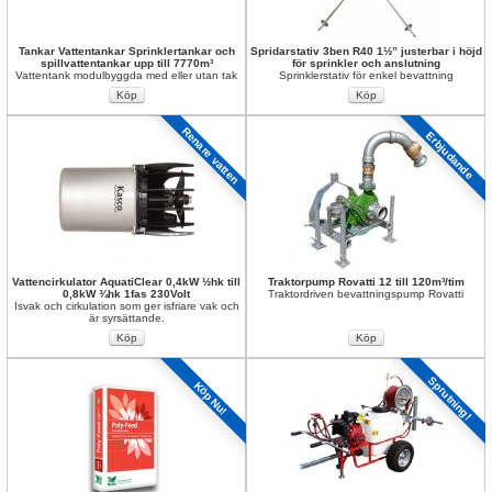
Tankar Vattentankar Sprinklertankar och 
Spridarstativ 3ben R40 1½” justerbar i höjd 
spillvattentankar upp till 7770m³
för sprinkler och anslutning 
Vattentank modulbyggda med eller utan tak
Sprinklerstativ för enkel bevattning
Renare vatten
Erbjudande
Vattencirkulator AquatiClear 0,4kW ½hk till 
Traktorpump Rovatti 12 till 120m³/tim
0,8kW ¾hk 1fas 230Volt
Traktordriven bevattningspump Rovatti
Isvak och cirkulation som ger isfriare vak och 
är syrsättande.
Sprutning!
Köp Nu!