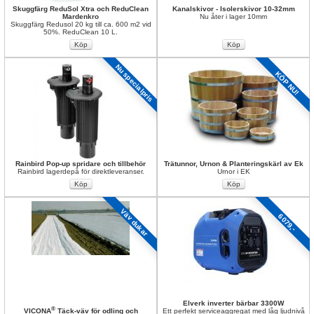
Skuggfärg ReduSol Xtra och ReduClean 
Kanalskivor - Isolerskivor 10-32mm
Mardenkro
Nu åter i lager 10mm
Skuggfärg Redusol 20 kg till ca. 600 m2 vid 
50%. ReduClean 10 L.
Nu specialpris
KÖP NU!
Rainbird Pop-up spridare och tillbehör
Trätunnor, Urnon & Planteringskärl av Ek
Rainbird lagerdepå för direktleveranser.
Urnor i EK
Väv dukar
6079,-
Elverk inverter bärbar 3300W 
®
VICONA
Täck-väv för odling och 
Ett perfekt serviceaggregat med låg ljudnivå