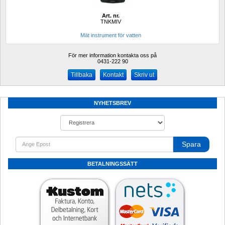
Art. nr.
TNKMIV
Mät instrument för vatten
För mer information kontakta oss på
0431-222 90 
Kontakt
Skriv ut
NYHETSBREV
Spara
BETALNINGSSÄTT