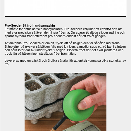
Pro-Seeder Så frö handsåmaskin
Ett måste för entusiastiska hobbyodlaren! Pro-seedern erbjuder ett effektivt sätt att 
med stor precision så även de minsta fröerna. Du sparar tid då du slipper gallring och 
sparar dyrbara fröer eftersom pro-seedern endast sår ett frö åt gången. 
Att använda Pro-Seedern är enkelt, tryck lätt på bälgen och för sånålen mot fröna. 
Släpp efter på trycket så bälgen fylls med luft igen, samtidigt sugs ett frö fast i sånålen 
och hålls kvar där av undertrycket i bälgen. Placera fröet där det skall planteras och 
tryck lätt på bälgen igen så släpps fröet från nålen. 
Levereras med en såskål och 3 olika sånålar för att enkelt kunna så olika storlekar av 
frö.