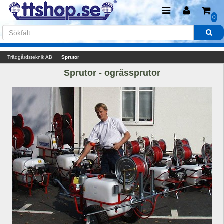
0
Trädgårdsteknik AB
Sprutor
Sprutor - ogrässprutor