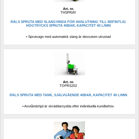
Art. nr.
THSPRAY
RÄLS SPRUTA MED SLANGVINDA FÖR ANSLUTNING TILL BEFINTLIG 
HÖGTRYCKS SPRUTA 40BAR, KAPACITET 40 L/MIN
• Sprutvagn med automatisk slang är dessutom utrustad
Art. nr.
TOPRS202 
RÄLS SPRUTA MED TANK, SJÄLVGÅENDE 40BAR, KAPACITET 40 L/MIN
• Avståndshjul är skräddarsydda efter individuella kundbehov.