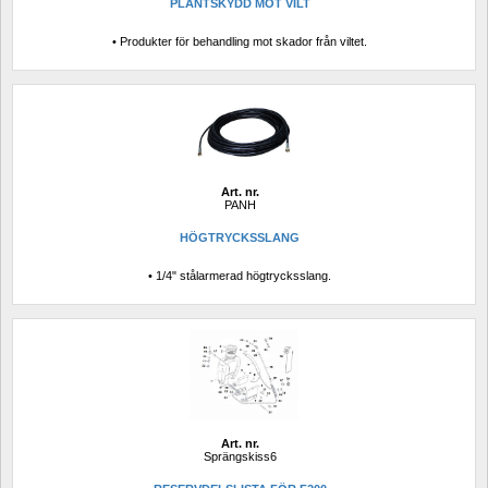
PLANTSKYDD MOT VILT
• Produkter för behandling mot skador från viltet.
Art. nr.
PANH
HÖGTRYCKSSLANG
• 1/4" stålarmerad högtrycksslang.
Art. nr.
Sprängskiss6