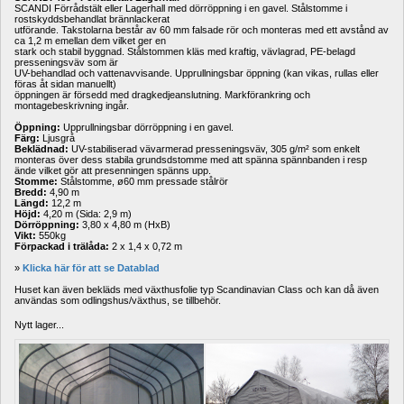
SCANDI Förrådstält eller Lagerhall med dörröppning i en gavel. Stålstomme i 
rostskyddsbehandlat brännlackerat 
utförande. Takstolarna består av 60 mm falsade rör och monteras med ett avstånd av 
ca 1,2 m emellan dem vilket ger en 
stark och stabil byggnad. Stålstommen kläs med kraftig, vävlagrad, PE-belagd 
presseningsväv som är 
UV-behandlad och vattenavvisande. Upprullningsbar öppning (kan vikas, rullas eller 
föras åt sidan manuellt) 
öppningen är försedd med dragkedjeanslutning. Markförankring och 
montagebeskrivning ingår. 
Öppning:
Upprullningsbar dörröppning i en gavel. 
Färg:
Ljusgrå 
Beklädnad:
UV-stabiliserad vävarmerad presseningsväv, 305 g/m² som enkelt 
monteras över dess stabila grundsdstomme med att spänna spännbanden i resp 
ände vilket gör att presenningen spänns upp.
Stomme:
Stålstomme, ø60 mm pressade stålrör 
Bredd:
4,90 m 
Längd:
12,2 m 
Höjd:
4,20 m (Sida: 2,9 m) 
Dörröppning:
3,80 x 4,80 m (HxB)
Vikt:
550kg
Förpackad i trälåda:
2 x 1,4 x 0,72 m
» 
Klicka här för att se Datablad
Huset kan även bekläds med växthusfolie typ Scandinavian Class och kan då även 
användas som odlingshus/växthus, se tillbehör.
Nytt lager...