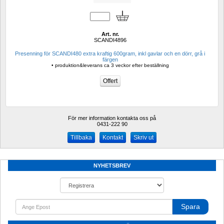
Art. nr.
SCANDI4896
Presenning för SCANDI480 extra kraftig 600gram, inkl gavlar och en dörr, grå i 
färgen
• produktion&leverans ca 3 veckor efter beställning 
För mer information kontakta oss på
0431-222 90 
Kontakt
Skriv ut
NYHETSBREV
Spara