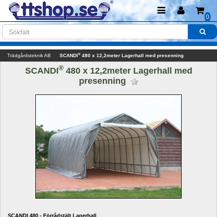
0
®
Trädgårdsteknik AB
SCANDI
480 x 12,2meter Lagerhall med presenning
®
SCANDI
480 x 12,2meter Lagerhall med 
presenning 
SCANDI 480 - Förrådstält Lagerhall