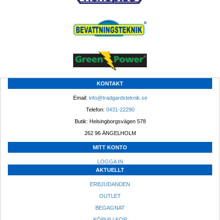
KONTAKT
Email: 
info@tradgardsteknik.se
Telefon: 
0431-22290
Butik: Helsingborgsvägen 578
262 96 ÄNGELHOLM 
MITT KONTO
LOGGA IN
AKTUELLT
ERBJUDANDEN
OUTLET
BEGAGNAT
KÖPVILLKOR