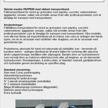
Skörde maskin PAPPERI med vikbart transportband
Fälttransportband för skörd av grönsaker som paprika, zucchini, vattenmeloner, 
äggplanter, tomater, sallad, kål och/eller annan frukt eller jordbruksprodukter som är 
lämpliga för transport med transportband.
Användningar:
Fältfällbara transportband för skörd av grönsaker som paprika, zucchini, 
vattenmeloner, äggplanter, tomater, sallad, kål och/eller annan frukt eller 
jordbruksprodukter som är lämpliga för transport med transportband. Våra modeller, 
som alla kan fästas på trepunktsfästet på en traktor, kan vara av antingen den bärda 
typen, om de är utrustade med stödfötter eller dragbara, om de är utrustade med 
gummitrötta hjul.
Produkterna, plockade för hand och placerade på sidobältet, kan - beroende på 
kundens behov - antingen distribueras till andra bälten för sortering eller placeras 
direkt i papperskorgar, behållare eller släpvagnar. Banden drivs av hydraulmotorer 
som normalt drivs av traktorns elektriska krets eller, på begäran, av ett oberoende 
hydraulsystem. Remöppningen, å andra sidan, är blandad: manuell, gasfjäderdriven 
och hydraulisk genom användning av specifika uttag.
Standard utrustning:
Ram med 3 (tre) punktkoppling
Sidostödshjul justerbara
Anslutning för lantbruksvagn
N° 1 lateralt utmatningsbälte (enkelbälte)
N° 2 sidoband (dubbelbälte)
Bilaga till bälteangrepp (exklusive tilläggsbälte)
Elektrisk panel med tryckknappar.
Extra hydraulik