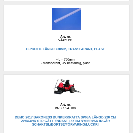
Art. nr.
VÄ421191
H-PROFIL LÄNGD 730MM, TRANSPARANT, PLAST
• L = 730mm 
• transparant, UV-beständig, plast
Art. nr.
BNSP05A-108
DEMO 2017 BARONESS BUNKERKRATTA SP05A LÄNGD 220 CM 
2WD/3WD STD GÅTT ENDAST 187TIM NYSERVAD INGÅR 
SCHAKTBL/BORTSE/FÖRVARING/LUCKRI