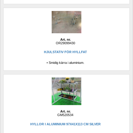
Art. nr.
OR29099430
HJULSTATIV FÖR HYLLFAT
• Smidig kärra i aluminium.
Art. nr.
GM520534
HYLLOR I ALUMINIUM 97X41X113 CM SILVER