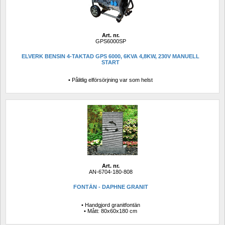
Art. nr.
GPS6000SP
ELVERK BENSIN 4-TAKTAD GPS 6000, 6KVA 4,8KW, 230V MANUELL 
START
• Pålitlig elförsörjning var som helst
Art. nr.
AN-6704-180-808
FONTÄN - DAPHNE GRANIT 
• Handgjord granitfontän
• Mått: 80x60x180 cm