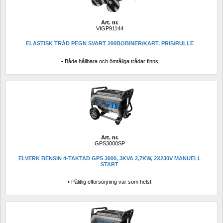
Art. nr.
VIGP91144
ELASTISK TRÅD PEGN SVART 200BOBINER/KART. PRIS/RULLE
• Både hållbara och ömtåliga trådar finns
Art. nr.
GPS3000SP
ELVERK BENSIN 4-TAKTAD GPS 3000, 3KVA 2,7KW, 2X230V MANUELL 
START
• Pålitlig elförsörjning var som helst