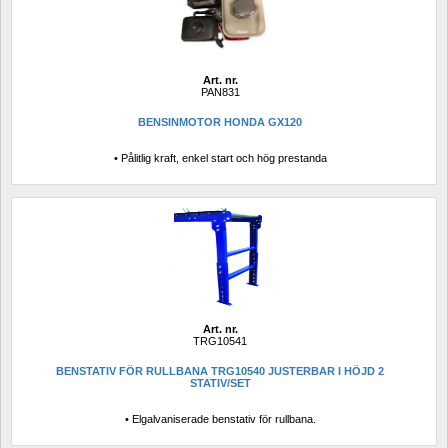
Art. nr.
PAN831
BENSINMOTOR HONDA GX120
• Pålitlig kraft, enkel start och hög prestanda
Art. nr.
TRG10541
BENSTATIV FÖR RULLBANA TRG10540 JUSTERBAR I HÖJD 2 
STATIV/SET
• Elgalvaniserade benstativ för rullbana.