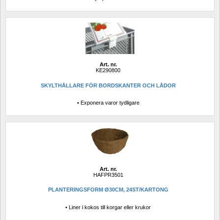
Art. nr.
KE290800
SKYLTHÅLLARE FÖR BORDSKANTER OCH LÅDOR
• Exponera varor tydligare
Art. nr.
HAFPR3501
PLANTERINGSFORM Ø30CM, 24ST/KARTONG
• Liner i kokos till korgar eller krukor