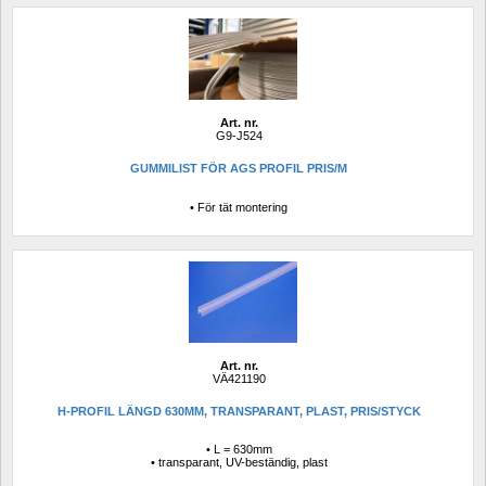
Art. nr.
G9-J524
GUMMILIST FÖR AGS PROFIL PRIS/M
• För tät montering
Art. nr.
VÄ421190
H-PROFIL LÄNGD 630MM, TRANSPARANT, PLAST, PRIS/STYCK
• L = 630mm
• transparant, UV-beständig, plast