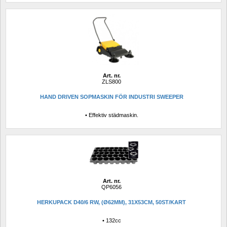
Art. nr.
ZLS800
HAND DRIVEN SOPMASKIN FÖR INDUSTRI SWEEPER
• Effektiv städmaskin.
Art. nr.
QP6056
HERKUPACK D40/6 RW, (Ø62MM), 31X53CM, 50ST/KART
• 132cc