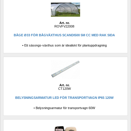
Art. nr.
ROVFV22008
BÅGE Ø33 FÖR BÅGVÄXTHUS SCANDI500 5M CC MED RAK SIDA
• Ett säsongs-växthus som är idealiskt för plantuppdragning
Art. nr.
CT120W
BELYSNINGSARMATUR LED FÖR TRANSPORTVAGN IP65 120W
• Belysningsarmatur för transportvagn 60W