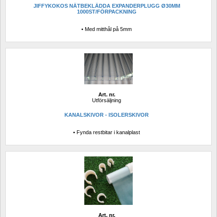
JIFFYKOKOS NÄTBEKLÄDDA EXPANDERPLUGG Ø30MM 
1000ST/FÖRPACKNING
• Med mitthål på 5mm
Art. nr.
Utförsäljning
KANALSKIVOR - ISOLERSKIVOR
• Fynda restbitar i kanalplast
Art. nr.