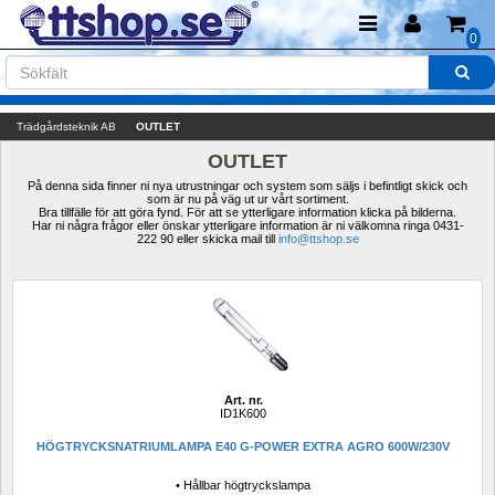
0
Trädgårdsteknik AB
OUTLET
OUTLET
På denna sida finner ni nya utrustningar och system som säljs i befintligt skick och 
som är nu på väg ut ur vårt sortiment.
Bra tillfälle för att göra fynd. För att se ytterligare information klicka på bilderna.
Har ni några frågor eller önskar ytterligare information är ni välkomna ringa 0431-
222 90 eller skicka mail till 
info@ttshop.se
Art. nr.
ID1K600
HÖGTRYCKSNATRIUMLAMPA E40 G-POWER EXTRA AGRO 600W/230V
• Hållbar högtryckslampa