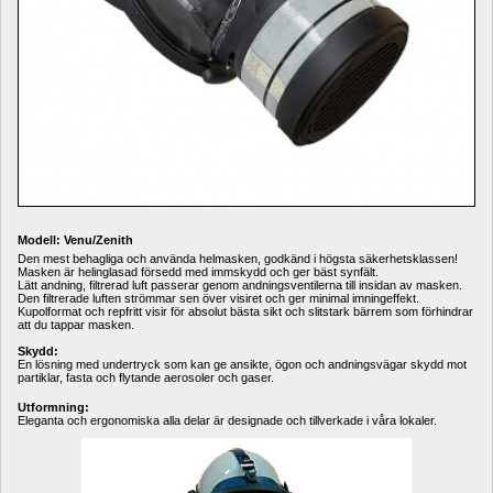
Modell: Venu/Zenith
Den mest behagliga och använda helmasken, godkänd i högsta säkerhetsklassen! 
Masken är helinglasad försedd med immskydd och ger bäst synfält.
Lätt andning, filtrerad luft passerar genom andningsventilerna till insidan av masken. 
Den filtrerade luften strömmar sen över visiret och ger minimal imningeffekt.
Kupolformat och repfritt visir för absolut bästa sikt och slitstark bärrem som förhindrar 
att du tappar masken.
Skydd:
En lösning med undertryck som kan ge ansikte, ögon och andningsvägar skydd mot 
partiklar, fasta och flytande aerosoler och gaser.
Utformning:
Eleganta och ergonomiska alla delar är designade och tillverkade i våra lokaler.