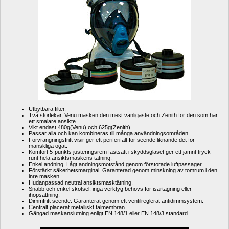
Utbytbara filter.
Två storlekar, Venu masken den mest vanligaste och Zenith för den som har 
ett smalare ansikte.
Vikt endast 480g(Venu) och 625g(Zenith).
Passar alla och kan kombineras till många användningsområden.
Förvrängningsfritt visir ger ett periferifält för seende liknande det för 
mänskliga ögat.
Komfort 5-punkts justeringsrem fastsatt i skyddsglaset ger ett jämnt tryck 
runt hela ansiktsmaskens tätning.
Enkel andning. Lågt andningsmotstånd genom förstorade luftpassager.
Förstärkt säkerhetsmarginal. Garanterad genom minskning av tomrum i den 
inre masken.
Hudanpassad neutral ansiktsmasktätning.
Snabb och enkel skötsel, inga verktyg behövs för isärtagning eller 
ihopsättning.
Dimmfritt seende. Garanterat genom ett ventilreglerat antidimmsystem.
Centralt placerat metalliskt talmembran.
Gängad maskanslutning enligt EN 148/1 eller EN 148/3 standard.