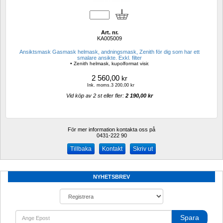
Art. nr.
KA005009
Ansiktsmask Gasmask helmask, andningsmask, Zenith för dig som har ett 
smalare ansikte. Exkl. filter
• Zenith helmask, kupolformat visir.
2 560,00
kr
Ink. moms.3 200,00 kr
Vid köp av 2 st eller fler: 
2 190,00 kr 
För mer information kontakta oss på
0431-222 90 
Kontakt
Skriv ut
NYHETSBREV
Spara