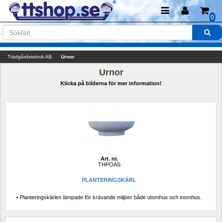
0
Trädgårdsteknik AB
Urnor
Urnor
Klicka på bilderna för mer information!
Art. nr.
THPOAS
PLANTERINGSKÄRL 
• Planteringskärlen lämpade för krävande miljöer både utomhus och inomhus.