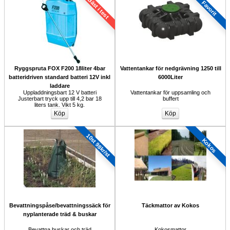
Bäst i test
Favorit
Ryggspruta FOX F200 18liter 4bar 
Vattentankar för nedgrävning 1250 till 
batteridriven standard batteri 12V inkl
6000Liter
laddare
Uppladdningsbart 12 V batteri 
Vattentankar för uppsamling och 
Justerbart tryck upp till 4,2 bar 18 
buffert
liters tank. Vikt 5 kg.
10st 98kr/st
Kokos
Bevattningspåse/bevattningssäck för
Täckmattor av Kokos
nyplanterade träd & buskar
Bevattna buskar och träd
Kokosmattor