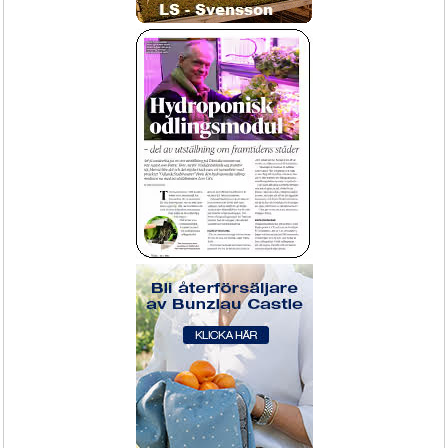
Elverk Honda EU22i inverter
Bevattningstunnel för blomstervagnar
containervagnar CC
Godkänt belastningsprov!
Uppvattning av plantor och brätten 
ger ökad försäljning med miskat 
svinn.
Fran 1195,-
Köp Nu!
Transportvagn / CC-vagn /
Strilar, slangar och klokopplingar
Containervagn - basenhet inkl stolpar 
exkl hyllplan
Inkl. hjul och stolpar.
Bevattning slang och strilar
Packa enkelt!
Inred ute