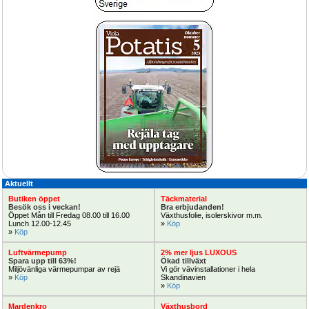
Utöka exponeringen i butiken eller 
HortiMax gödselblandare men hög 
nya odlingsbord?
noggrannhet
Smidig bevattn
3.620:-
Självgående regntåg RollcarT-V för 
Parkbänk tillverkad i Lärk eller Ek
bevattning med kraftig turbindrift 33-
40x120m
Uppdatera rastplatser
Aktuellt
Butiken öppet
Täckmaterial
Besök oss i veckan!
Bra erbjudanden!
Öppet Mån till Fredag 08.00 till 16.00 
Växthusfolie, isolerskivor m.m.
Håll rätt temp
Lunch 12.00-12.45
» 
Köp
Köp Nu!
» 
Köp
Luftvärmepump
2% mer ljus LUXOUS
Spara upp till 63%!
Ökad tillväxt
Miljövänliga värmepumpar av rejä
Vi gör vävinstallationer i hela 
» 
Köp
Skandinavien
» 
Köp
Mardenkro
Växthusbord