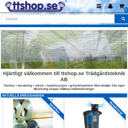
0
Hjärtligt välkommen till ttshop.se Trädgårdsteknik 
AB
Växthus • bevattning • värme • maskinsystem • grönytemaskiner Med detaljer från egen 
tillverkning skapar hållbara helhetslösningar.
AKTUELLA ERBJUDANDEN
Bevattning!
Direktlev