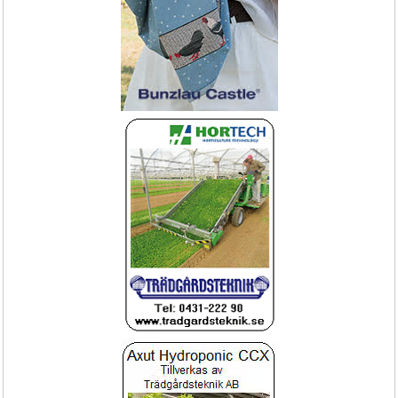
Stenbänk i rosa granit - rak
Krymptunnel Mini
Hållbar & snygg designdetalj 
snabb leverans
NYHET!
495-
Vakuumförpackare
Näringsindikator Lt för krukväxten, ger 
signal för gödning
Vacuumpack Ace automatisk
Lt penna signal