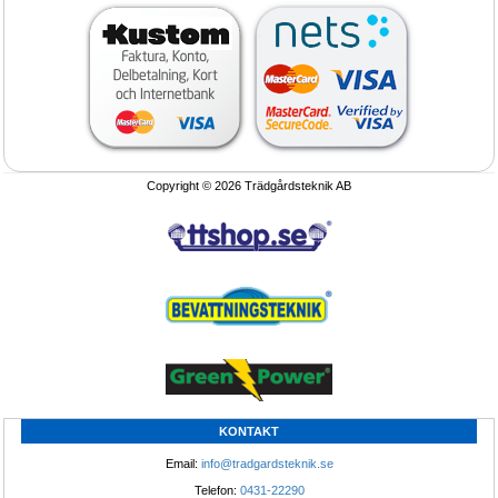
Planteringsrobot, såmaskin, bevramp, 
Bevattningsmaskin JOLLY BEV 
Maskiner-Urbinati/Sitec
40/125-50/150
Planteringsrobot och såmaskiner 
Bevattningsmaskiner som ger säker 
Urbinati / Sitec
bevattning
Copyright © 2026 Trädgårdsteknik AB
Tillfälle!
1.295.-
®
SCANDI
skugghall
Ansiktsmask Gasmask helmask,
Andningsmask för damm, virus och 
partikel skydd
Öka försäljningen bygg skugghall 
Ansiktsmask, Gasmask, helmaski, 
Boka Nu!
Andningsmask som ger perfekt 
KONTAKT
skydd
Email: 
info@tradgardsteknik.se
Telefon: 
0431-22290