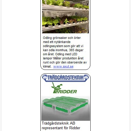
Klimatstyrning
Erbjudande
Spruta FOX Mobil batteridriven spruta
Klimatstyrning HortiMaX-Go
för proffs 18liter 4bar
Lättskött servicespruta med ett 
Klimat dator HortiMax
ergonomiskt greppvänligt handtag.
Exponering!
HortiMax
Butiksbord och Exponeringsbord
Näringsdosering pumpstation
FertiMiX-Go