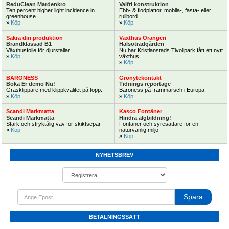
ReduClean Mardenkro
Valfri konstruktion
Växthus SCANDI® EasyArt längd 
Blomsterkyl öppen eller inklädd med 
Ten percent higher light incidence in 
Ebb- & flodplattor, mobila-, fasta- eller 
20m,30m,60m
dörrar
greenhouse
rullbord
» 
Köp
» 
Köp
Nu paketerbjudande växthus 
Se till att blommorna håller längre
SCANDI
Säkra din produktion
Växthus Orangeri
Brandklassad B1
Hälsoträdgården
Växthusfolie för djurstallar.
Nu har Kristianstads Tivolipark fått ett nytt 
» 
Köp
växthus.
» 
Köp
Köp Nu!
Extra!
BARONESS
Grönytekontakt
Boka Er demo Nu!
Tidnings reportage
Gräsklippare med klippkvalitet på topp.
Baroness på frammarsch i Europa
» 
Köp
» 
Köp
Scandi Markmatta
Kasco Fontäner
Scandi Markmatta
Hindra algbildning!
Stark och stryktålig väv för skiktsepar
Fontäner och syresättare för en 
» 
Köp
naturvänlig miljö
Befuktning & kylning Trädgård kit
Mobil spruta pan 300, 300liter 170bar 
» 
Köp
Basic för standard vattentryck
100m slang
NYHETSBREV
Befuktning eller kylning
Högtrycksspruta 170bar 100meter 
slang
Spara
Beställ Nu!
Techno
BETALNINGSSÄTT