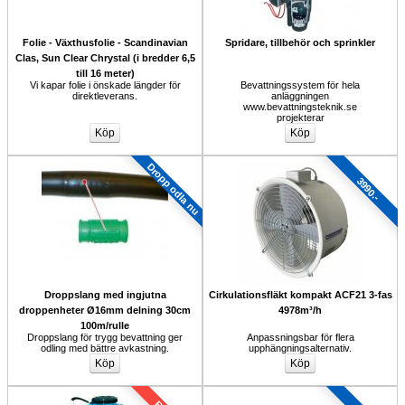
Folie - Växthusfolie - Scandinavian
Spridare, tillbehör och sprinkler
Clas, Sun Clear Chrystal (i bredder 6,5
till 16 meter)
Vi kapar folie i önskade längder för 
Bevattningssystem för hela 
direktleverans.
anläggningen 
www.bevattningsteknik.se 
projekterar
Dropp odla nu
3990.-
Droppslang med ingjutna 
Cirkulationsfläkt kompakt ACF21 3-fas 
droppenheter Ø16mm delning 30cm 
4978m³/h
100m/rulle
Droppslang för trygg bevattning ger 
Anpassningsbar för flera 
odling med bättre avkastning.
upphängningsalternativ.