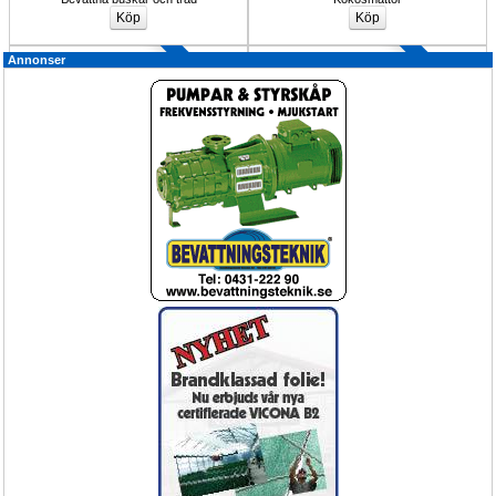
Rörkopplingar 
Annonser
Upp till 10%
®
Markmatta Mypecks VICONA, TT
Slang- och Rörskopplingar
marktäckning
Markväv Mypecks Vicona
Kopplingar för PE/PEM/PEH-rör.
Köp Nu!
15%
Bevattning droppslang kit för trädgård
Rainbird Bevattningsautomatik 