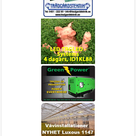
Hortokit
kontroller för inomhus/utomhus ESP-
RZX & ESP-TM2 serie
Bevattningskit med kopplingar och 
Bevattningsautomatik för säkra drift 
droppslang
tider.
1795,-
49.-
Skyddsoverall
Hand driven sopmaskin för industri
SWEEPER
Skyddsoverall engångs 
Städmaskin
25st/kartong
Boka Nu!
Köp Nu!