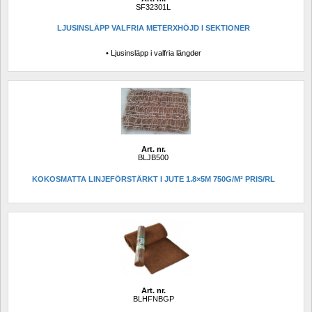
SF32301L
LJUSINSLÄPP VALFRIA METERXHÖJD I SEKTIONER
• Ljusinsläpp i valfria längder
Art. nr.
BLJB500
KOKOSMATTA LINJEFÖRSTÄRKT I JUTE 1.8×5M 750G/M² PRIS/RL
Art. nr.
BLHFNBGP