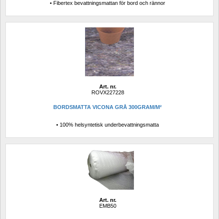
• Fibertex bevattningsmattan för bord och rännor
Art. nr.
ROVX227228
BORDSMATTA VICONA GRÅ 300GRAM/M²
• 100% helsyntetisk underbevattningsmatta
Art. nr.
EMB50