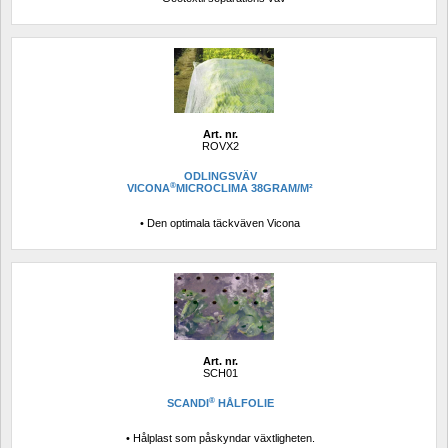
Art. nr.
ROVX2
ODLINGSVÄV
®
VICONA
MICROCLIMA 38GRAM/M²
• Den optimala täckväven Vicona
Art. nr.
SCH01
®
SCANDI
HÅLFOLIE
• Hålplast som påskyndar växtligheten.