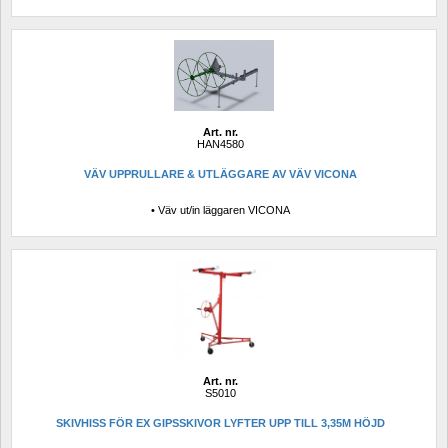
Art. nr.
HAN4580
VÄV UPPRULLARE & UTLÄGGARE AV VÄV VICONA
• Väv ut/in läggaren VICONA
Art. nr.
S5010
SKIVHISS FÖR EX GIPSSKIVOR LYFTER UPP TILL 3,35M HÖJD