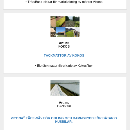
• Träd/Busk-diskar för marktäckning av märket Vicona
Art. nr.
KOKOS
TÄCKMATTOR AV KOKOS
• Bio täckmattor tillverkade av Kokosfiber
Art. nr.
HAN5500
®
VICONA
TÄCK-VÄV FÖR ODLING OCH DAMMSKYDD FÖR BÅTAR O 
HUSBILAR.