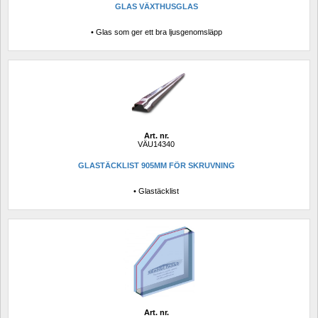
GLAS VÄXTHUSGLAS
• Glas som ger ett bra ljusgenomsläpp
Art. nr.
VÄU14340
GLASTÄCKLIST 905MM FÖR SKRUVNING
• Glastäcklist
Art. nr.