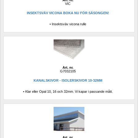
Art. nr.
VIC
INSEKTSVÄV VICONA BOKA NU FÖR SÄSONGEN!
• Insektsväv vicona rulle
Art. nr.
G7032105
KANALSKIVOR - ISOLERSKIVOR 10-32MM
• Klar eller Opal 10, 16 och 32mm. Vi kapar i passande mått.
Art. nr.