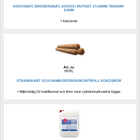
KOKOSNÄT, EROSIONSNÄT, KOKOS I RUTNÄT 17×20MM 700GR/M² 
2×50M
• Kokosnät
Art. nr.
HFRL
STRANDKANT OCH DAMM EROSIONSKONTROLL KOKOSRÖR
• Miljövänlig,UV-stabiliserad och finns med cylindriska/kvadrat loggar