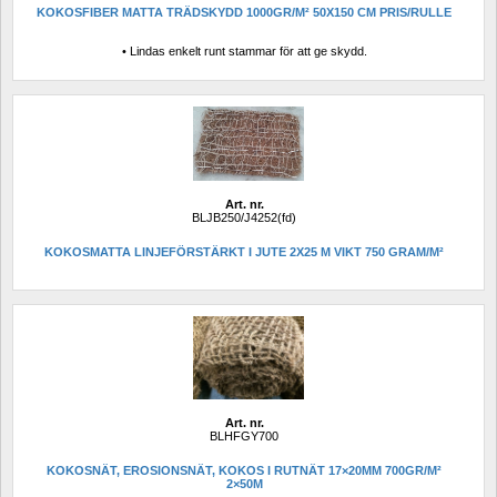
KOKOSFIBER MATTA TRÄDSKYDD 1000GR/M² 50X150 CM PRIS/RULLE
• Lindas enkelt runt stammar för att ge skydd.
Art. nr.
BLJB250/J4252(fd)
KOKOSMATTA LINJEFÖRSTÄRKT I JUTE 2X25 M VIKT 750 GRAM/M²
Art. nr.
BLHFGY700
KOKOSNÄT, EROSIONSNÄT, KOKOS I RUTNÄT 17×20MM 700GR/M² 
2×50M