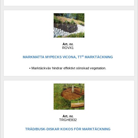
Art. nr.
ROVX1
®
MARKMATTA MYPECKS VICONA, TT
MARKTÄCKNING
• Marktäckväv hindrar effektivt oönskad vegetation.
Art. nr.
TRGHE832
TRÄD/BUSK-DISKAR KOKOS FÖR MARKTÄCKNING