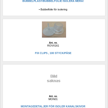
BUBBELPLAST/BUBBELFOLIE ISOLERA MERA!
• Bubbelfolie för isolering
Art. nr.
ROVX161
FIX CLIPS , 100 STYCK/PÅSE
Art. nr.
MON01
MONTAGEDETALJER FÖR ISOLER KANALSKIVOR