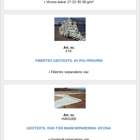
• Vicona dukar 17-22-30-38 g/m²
Art. nr.
FTF
FIBERTEX GEOTEXTIL AV POLYPROPEN
• Fibertex separations väv
Art. nr.
HAN1005
GEOTEXTIL DUK FÖR MARKSEPARERING VICONA
• Geotextil separations väv