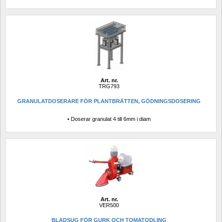
Art. nr.
TRG793
GRANULATDOSERARE FÖR PLANTBRÄTTEN, GÖDNINGSDOSERING
• Doserar granulat 4 till 6mm i diam
Art. nr.
VER500
BLADSUG FÖR GURK OCH TOMATODLING