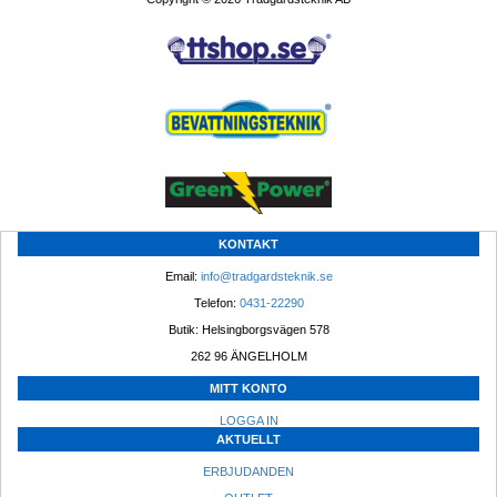
KONTAKT
Email: 
info@tradgardsteknik.se
Telefon: 
0431-22290
Butik: Helsingborgsvägen 578
262 96 ÄNGELHOLM 
MITT KONTO
LOGGA IN
AKTUELLT
ERBJUDANDEN