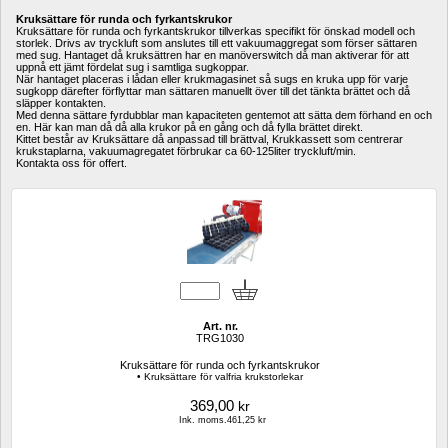
Kruksättare för runda och fyrkantskrukor
Kruksättare för runda och fyrkantskrukor tillverkas specifikt för önskad modell och 
storlek. Drivs av tryckluft som anslutes till ett vakuumaggregat som förser sättaren 
med sug. Hantaget då kruksättren har en manöverswitch då man aktiverar för att 
uppnå ett jämt fördelat sug i samtliga sugkoppar.
När hantaget placeras i lådan eller krukmagasinet så sugs en kruka upp för varje 
sugkopp därefter förflyttar man sättaren manuellt över till det tänkta brättet och då 
släpper kontakten.
Med denna sättare fyrdubblar man kapaciteten gentemot att sätta dem förhand en och 
en. Här kan man då då alla krukor på en gång och då fylla brättet direkt.
Kittet består av Kruksättare då anpassad till brättval, Krukkassett som centrerar 
krukstaplarna, vakuumagregatet förbrukar ca 60-125liter tryckluft/min.
Kontakta oss för offert.
Art. nr.
TRG1030
Kruksättare för runda och fyrkantskrukor
• Kruksättare för valfria krukstorlekar
369,00
kr
Ink. moms.461,25 kr