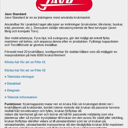
Javo Standard
Javo Standard är en av jnäringens mest använda krukmaskin. 
Användbar för i praktiskt taget alla typer av inriktningar (krukväxter, lökväxter, buskar, 
träd, perenner, etc.). Dessutom stödjer elevatorsystemet de flest torvtyper (även 
fibrig och kompakt Torv). 
Stor mobil arbetsyta. Fyra hjul, två svängvara, gör det möjligt att enkelt flytta 
maskinen vid behov, och anpassa denna efter er produktion. Fyllnings kapaciteten 
och Torvtillförseln är givetvis inställbar. 
Försedd med 20 krukhållare, konfigurerbar för dubbla hållare som då möjliggör en 
maxproduktion på hela 6000 krukor/timmen! 
Klicka här för att se Film #1
Klicka här för att se Film #2
» 
Tekniska ritningar
» 
Datablad
» 
Diagram
» 
Teknisk information
Funktioner
: Krukmagasinet matar ner en kruka från sin krukstapel direkt ner i 
krukhållaren på krukbordet, bordet roterar motsols där krukan då passerar torvens 
nedfall från torvelevatorn och fylles, krukan förflyttas då 
vidare där borrtornet gå ner och borrar ett hål för passande rot/planta som ska 
plantteras eller så trycker tryckplattan till krukan om den avses för sådd eller stickling, 
krukan förflyttas därefter vidare ut till utmatareheten som tar ut krukan på 
utmatarbandet, utmatarbandet transporterar då den färdigfyllda krukan ifrån maskinen 