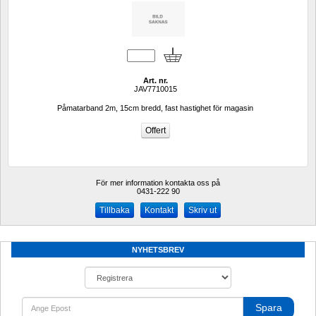
Art. nr.
JAV7710015
Påmatarband 2m, 15cm bredd, fast hastighet för magasin
För mer information kontakta oss på
0431-222 90 
Kontakt
Skriv ut
NYHETSBREV
Spara