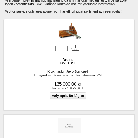
Vi erbjuder nu ett förmånligt finansiering då om 4 år och med ett restvärde på 10% 
ingen kontantinsats. 3145.-/månad kontakta oss för ytterligare information. 
Vi utför service och reparationer och har ett fullriggat sortiment av reservdelar!
Art. nr.
JAVSTDSE
Krukmaskin Javo Standard
• Trädgårdsmästerisidans älsta favoritmaskin JAVO
135 000,00
kr
Ink. moms.168 750,00 kr