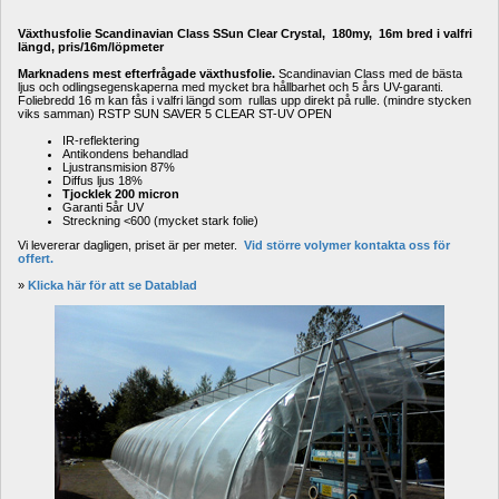
Växthusfolie Scandinavian Class SSun Clear Crystal, 180my, 16m bred i valfri 
längd, pris/16m/löpmeter
Marknadens mest efterfrågade växthusfolie. 
Scandinavian Class med de bästa 
ljus och odlingsegenskaperna med mycket bra hållbarhet och 5 års UV-garanti. 
Foliebredd 16 m kan fås i valfri längd som rullas upp direkt på rulle. (mindre stycken 
viks samman) RSTP SUN SAVER 5 CLEAR ST-UV OPEN
IR-reflektering
Antikondens behandlad
Ljustransmision 87%
Diffus ljus 18%
Tjocklek 200 micron
Garanti 5år UV 
Streckning <600 (mycket stark folie)
Vi levererar dagligen, priset är per meter. 
Vid större volymer kontakta oss för 
offert.
» 
Klicka här för att se Datablad