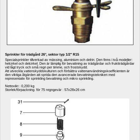
Sprinkler för trädgård 26°, sektor typ 1/2" R15
Specialsprinkler tillverkad av mässing, aluminium och delrin. Den finns i två modeller: 
helcirkel och delcirkel. Den är lämplig för bevattning av trädgårdar och fruktträdgårdar 
vid lågt tryck och små regn per timme, och frostskydd.
Att utveckla vattenskyddskulturen och förbättra vattenanvändningskoefficienten är 
den viktiga åtgärden att sprida den avancerade bevattningstekniken med 
representativ för sprinkling bevattning och mikro sprinkling.
Nettovikt : 0,200 kg
Storlek/förpackning. för 75 regngevär : 57x28x26 cm