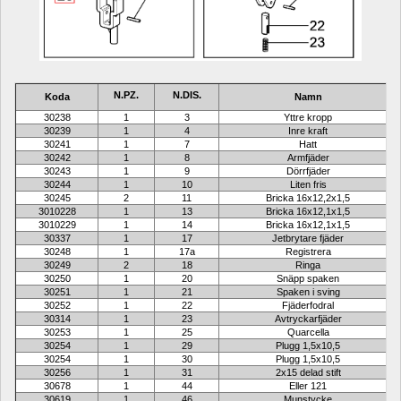
N.PZ.
N.DIS.
Koda
Namn
30238
1
3
Yttre kropp
30239
1
4
Inre kraft
30241
1
7
Hatt
30242
1
8
Armfjäder
30243
1
9
Dörrfjäder
30244
1
10
Liten fris
30245
2
11
Bricka 16x12,2x1,5
3010228
1
13
Bricka 16x12,1x1,5
3010229
1
14
Bricka 16x12,1x1,5
30337
1
17
Jetbrytare fjäder
30248
1
17a
Registrera
30249
2
18
Ringa
30250
1
20
Snäpp spaken
30251
1
21
Spaken i sving
30252
1
22
Fjäderfodral
30314
1
23
Avtryckarfjäder
30253
1
25
Quarcella
30254
1
29
Plugg 1,5x10,5
30254
1
30
Plugg 1,5x10,5
30256
1
31
2x15 delad stift
30678
1
44
Eller 121
30619
1
46
Munstycke