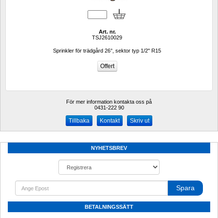
Art. nr.
TSJ2610029
Sprinkler för trädgård 26°, sektor typ 1/2" R15
För mer information kontakta oss på
0431-222 90 
Kontakt
Skriv ut
NYHETSBREV
Spara
BETALNINGSSÄTT