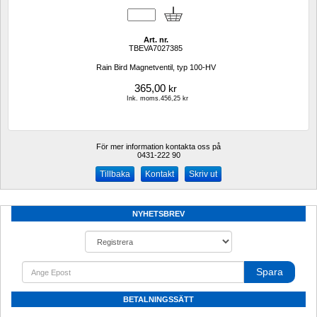
Art. nr.
TBEVA7027385
Rain Bird Magnetventil, typ 100-HV 
365,00
kr
Ink. moms.456,25 kr
För mer information kontakta oss på
0431-222 90 
Kontakt
Skriv ut
NYHETSBREV
Spara
BETALNINGSSÄTT