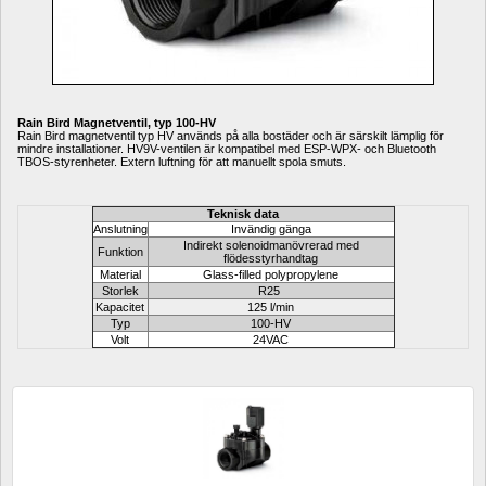
Rain Bird Magnetventil, typ 100-HV 
Rain Bird magnetventil typ HV används på alla bostäder och är särskilt lämplig för 
mindre installationer. HV9V-ventilen är kompatibel med ESP-WPX- och Bluetooth 
TBOS-styrenheter. Extern luftning för att manuellt spola smuts.
Teknisk data
Anslutning
Invändig gänga
Indirekt solenoidmanövrerad med 
Funktion
flödesstyrhandtag
Material
Glass-filled polypropylene
Storlek
R25 
Kapacitet
125 l/min
Typ
100-HV
Volt
24VAC