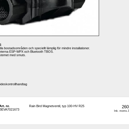
5
la bostadsområden och speciellt lämplig för mindre installationer.
nheterna ESP-WPX och Bluetooth TBOS.
systemet med smuts.
lödeskontrollhandtag
Art. nr.
Rain Bird Magnetventil, typ 100-HV R25
260
BEVA7021673
Ink. moms.3