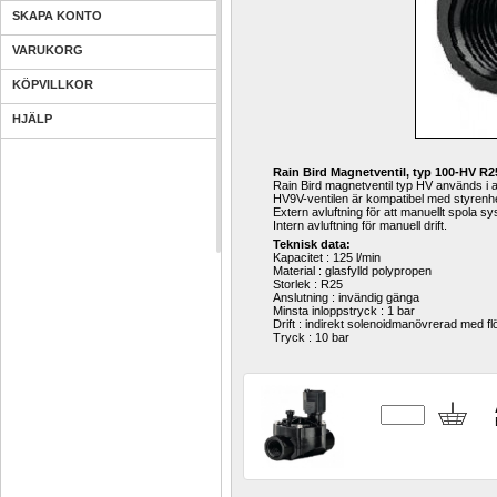
SKAPA KONTO
VARUKORG
KÖPVILLKOR
HJÄLP
Rain Bird Magnetventil, typ 100-HV R2
Rain Bird magnetventil typ HV används i al
HV9V-ventilen är kompatibel med styre
Extern avluftning för att manuellt spola 
Intern avluftning för manuell drift. 
Teknisk data:
Kapacitet : 125 l/min
Material : glasfylld polypropen
Storlek : R25
Anslutning : invändig gänga
Minsta inloppstryck : 1 bar
Drift : indirekt solenoidmanövrerad med f
Tryck : 10 bar