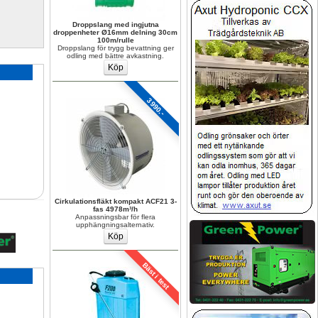
Droppslang med ingjutna 
droppenheter Ø16mm delning 30cm 
100m/rulle
Droppslang för trygg bevattning ger 
odling med bättre avkastning.
3990.-
Cirkulationsfläkt kompakt ACF21 3-
fas 4978m³/h
Anpassningsbar för flera 
upphängningsalternativ.
Bäst i test