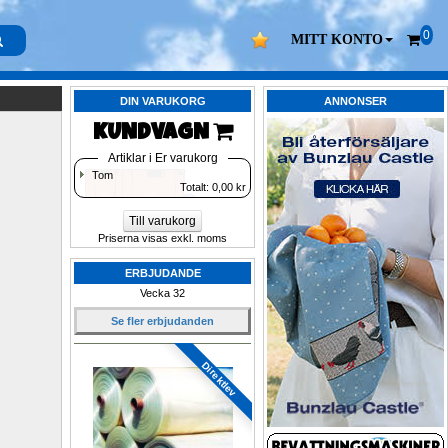
0
MITT KONTO
DIN VARUKORG
ANNONSER
KUNDVAGN 
Artiklar i Er varukorg
Tom
Totalt: 
0,00
kr
Till varukorg
Priserna visas exkl. moms
ERBJUDANDE
Vecka 32
Se fler erbjudanden
Direktlev