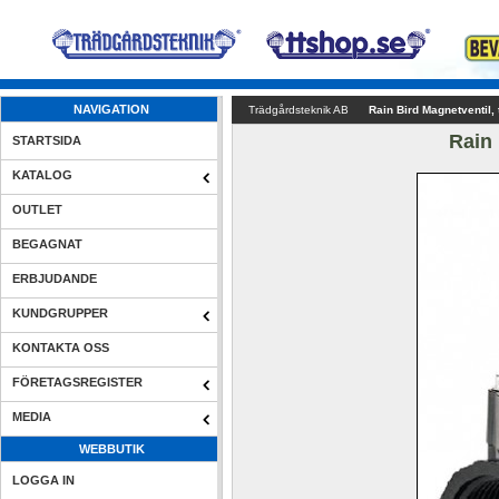
NAVIGATION
Trädgårdsteknik AB
Rain Bird Magnetventil,
Rain 
STARTSIDA
KATALOG
OUTLET
BEGAGNAT
ERBJUDANDE
KUNDGRUPPER
KONTAKTA OSS
FÖRETAGSREGISTER
MEDIA
WEBBUTIK
LOGGA IN