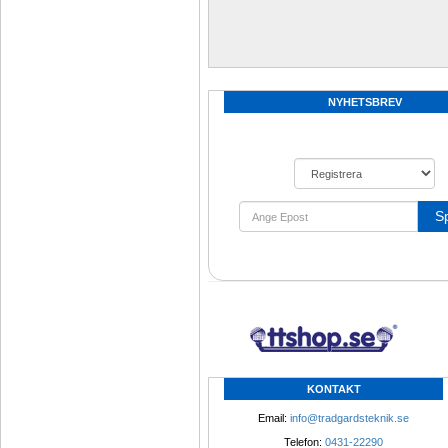
NYHETSBREV
S
KONTAKT
Email: 
info@tradgardsteknik.se
Telefon: 
0431-22290