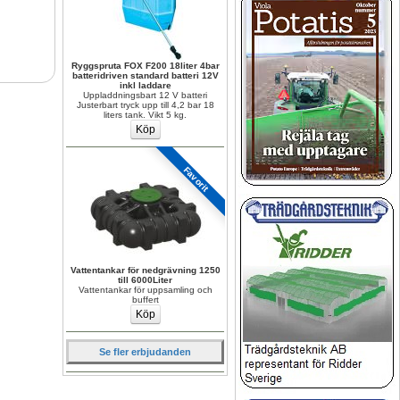
Ryggspruta FOX F200 18liter 4bar 
batteridriven standard batteri 12V 
inkl laddare
Uppladdningsbart 12 V batteri 
Justerbart tryck upp till 4,2 bar 18 
liters tank. Vikt 5 kg.
Favorit
Vattentankar för nedgrävning 1250 
till 6000Liter
Vattentankar för uppsamling och 
buffert
Se fler erbjudanden