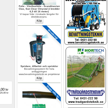
Folie - Växthusfolie - Scandinavian 
Clas, Sun Clear Chrystal (i bredder 
6,5 till 16 meter)
Vi kapar folie i önskade längder för 
direktleverans.
Bevattning!
Spridare, tillbehör och sprinkler
Bevattningssystem för hela 
anläggningen 
www.bevattningsteknik.se projekterar
Dropp odla nu
,00
kr
25,00 kr