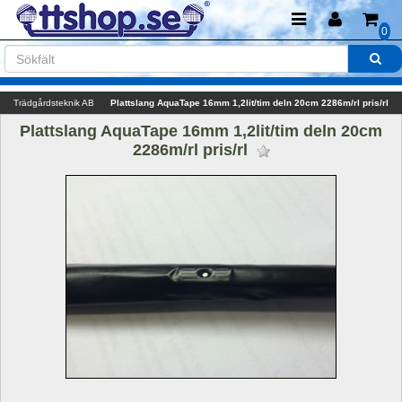
0
Trädgårdsteknik AB
Plattslang AquaTape 16mm 1,2lit/tim deln 20cm 2286m/rl pris/rl
Plattslang AquaTape 16mm 1,2lit/tim deln 20cm 
2286m/rl pris/rl 