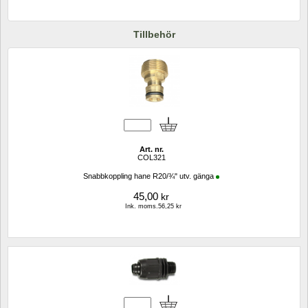
Tillbehör
Art. nr.
COL321
Snabbkoppling hane R20/¾" utv. gänga
45,00
kr
Ink. moms.56,25 kr