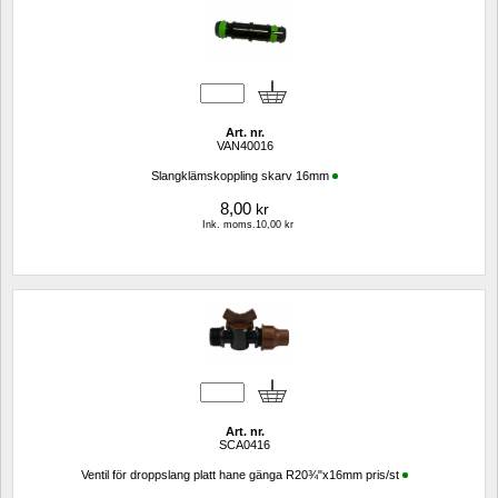
Art. nr.
VAN40016
Slangklämskoppling skarv 16mm
8,00
kr
Ink. moms.10,00 kr
Art. nr.
SCA0416
Ventil för droppslang platt hane gänga R20¾"x16mm pris/st