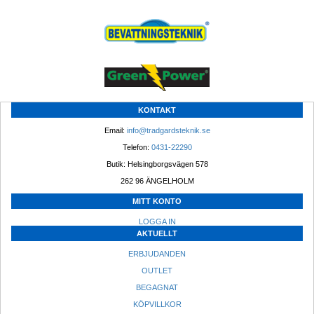
KONTAKT
Email: 
info@tradgardsteknik.se
Telefon: 
0431-22290
Butik: Helsingborgsvägen 578
262 96 ÄNGELHOLM 
MITT KONTO
LOGGA IN
AKTUELLT
ERBJUDANDEN
OUTLET
BEGAGNAT
KÖPVILLKOR