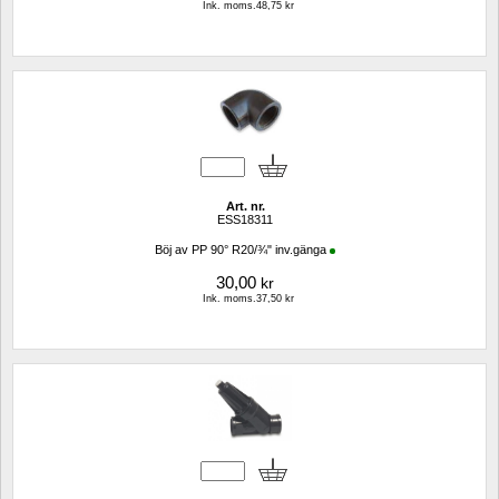
Ink. moms.48,75 kr
Art. nr.
ESS18311
Böj av PP 90° R20/¾" inv.gänga
30,00
kr
Ink. moms.37,50 kr