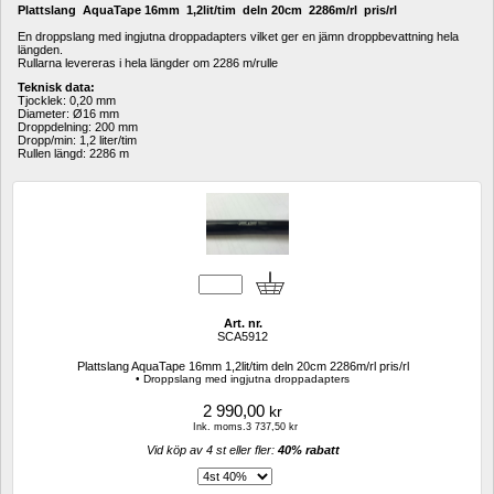
Plattslang AquaTape 16mm 1,2lit/tim deln 20cm 2286m/rl pris/rl
En droppslang med ingjutna droppadapters vilket ger en jämn droppbevattning hela 
längden.
Rullarna levereras i hela längder om 2286 m/rulle
Teknisk data:
Tjocklek: 0,20 mm
Diameter: Ø16 mm
Droppdelning: 200 mm
Dropp/min: 1,2 liter/tim
Rullen längd: 2286 m
Art. nr.
SCA5912
Plattslang AquaTape 16mm 1,2lit/tim deln 20cm 2286m/rl pris/rl
• Droppslang med ingjutna droppadapters
2 990,00
kr
Ink. moms.3 737,50 kr
Vid köp av 4 st eller fler: 
40% rabatt 