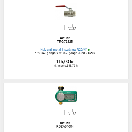
Art. nr.
TRG71325
Kulventil metall inv.gänga R20/¾"
• ¾" inv. gänga x ¾" inv. gänga (R20 x R20)
115,00
kr
Ink. moms.143,75 kr
Art. nr.
RBZA84004