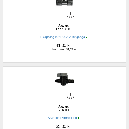
Art. nr.
ESS18011
T-koppling 90° R20/¾" inv.gänga
41,00
kr
Ink. moms.51,25 kr
Art. nr.
SCA041
Kran för 16mm slang
39,00
kr