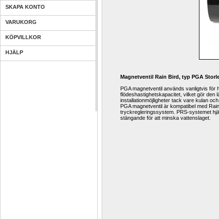
SKAPA KONTO
VARUKORG
KÖPVILLKOR
HJÄLP
Magnetventil Rain Bird, typ PGA Storl
PGA magnetventil används vanligtvis för h
flödeshastighetskapacitet, vilket gör den 
installationmöjligheter tack vare kulan oc
PGA magnetventil är kompatibel med Rai
tryckregleringssystem. PRS-systemet hjälp
stängande för att minska vattenslaget.