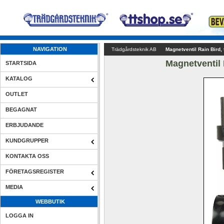
NAVIGATION
Trädgårdsteknik AB
Magnetventil Rain Bird,
Magnetventil 
STARTSIDA
KATALOG
OUTLET
BEGAGNAT
ERBJUDANDE
KUNDGRUPPER
KONTAKTA OSS
FÖRETAGSREGISTER
MEDIA
WEBBUTIK
LOGGA IN