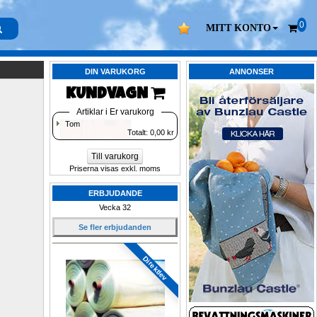
0
MITT KONTO
DIN VARUKORG
ANNONSER
KUNDVAGN 
Artiklar i Er varukorg
Tom
Totalt: 
0,00
kr
Till varukorg
Priserna visas exkl. moms
ERBJUDANDE
Vecka 32
Se fler erbjudanden
Direktlev