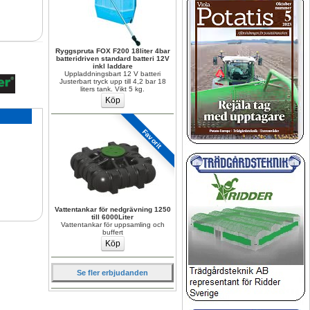
Ryggspruta FOX F200 18liter 4bar 
batteridriven standard batteri 12V 
inkl laddare
Uppladdningsbart 12 V batteri 
Justerbart tryck upp till 4,2 bar 18 
liters tank. Vikt 5 kg.
Favorit
Vattentankar för nedgrävning 1250 
till 6000Liter
Vattentankar för uppsamling och 
buffert
Se fler erbjudanden