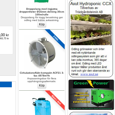
Droppslang med ingjutna 
droppenheter Ø16mm delning 30cm 
100m/rulle
Droppslang för trygg bevattning ger 
odling med bättre avkastning.
,00
kr
3990.-
93,75 kr
Cirkulationsfläkt kompakt ACF21 3-
fas 4978m³/h
Anpassningsbar för flera 
upphängningsalternativ.
Bäst i test