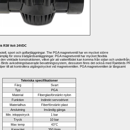
ek R38 Volt 24VDC
otell, sport och golfanläggningar. The PGA magnetventil har en mycket större 
lämplig för stora trädgårdsanläggningar. PGA magnetventil har mycket flexibla 
h den vinklade konstruktionen, vilket gör att vattenflödet kan komma från sidan och underifrån.
n Birds avkodningsbaserade bevattningssystem, dessutom finns det också med Rainbirds P
er till att kontrollera utgångstrycket vid magnetventilen. PGA magnetventilen är långsamt 
Tekniska specifikationer
Färg
Svart
Typ
PGA
Material
Fiberglasförstärkt nylon
Funktion
Indirekt servodrivet
Materialhus
Fiberförstärkt plast
Anslutning
Invändig gänga
Min. inloppstryck
1 bar
Tryck
10 bar
Max temp
43°C
Kapacitet
350 l/min