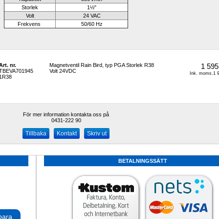
Storlek
1
½
"
Volt
24 VAC
Frekvens 
50/60 Hz
Art. nr.
Magnetventil Rain Bird, typ PGA Storlek R38 
1 595
TBEVA701945
Volt 24VDC
Ink. moms.1 9
1R38
För mer information kontakta oss på
0431-222 90 
Kontakt
Skriv ut
BETALNINGSSÄTT
para