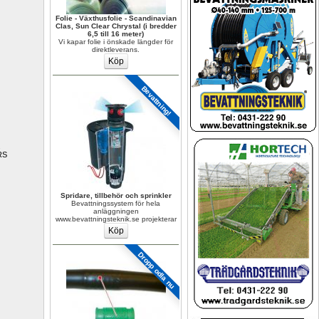
Folie - Växthusfolie - Scandinavian 
Clas, Sun Clear Chrystal (i bredder 
6,5 till 16 meter)
Vi kapar folie i önskade längder för 
direktleverans.
Bevattning!
 
RS 
Spridare, tillbehör och sprinkler
Bevattningssystem för hela 
anläggningen 
www.bevattningsteknik.se projekterar
Dropp odla nu