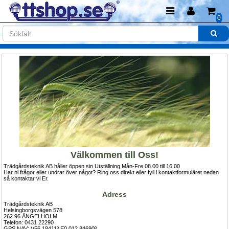
0
Välkommen till Oss!
Trädgårdsteknik AB håller öppen sin Utställning Mån-Fre 08.00 till 16.00 
Har ni frågor eller undrar över något? Ring oss direkt eller fyll i kontaktformuläret nedan 
så kontaktar vi Er.
Adress
Trädgårdsteknik AB
Helsingborgsvägen 578
262 96 ÄNGELHOLM
Telefon: 0431 22290
GPS NAV: V56.18411º E0 012.84690º