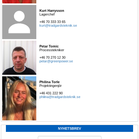
Kurt Harrysson
Lagerchef
+46 70 333 33 65
kurt@tradgardsteknik.se
Petar Tomic
Processtekniker
+46 70 270 12 30
petar@greenpower.se
Philina Torle
Projektingenjör
+46 431 222 90
philina@tradgardsteknik.se
NYHETSBREV