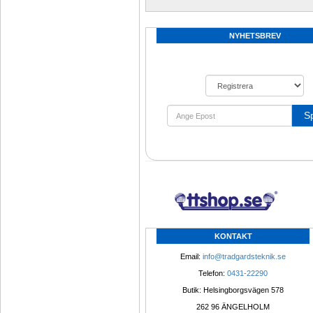
NYHETSBREV
S
KONTAKT
Email: 
info@tradgardsteknik.se
Telefon: 
0431-22290
Butik: Helsingborgsvägen 578
262 96 ÄNGELHOLM 