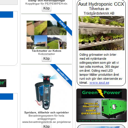
Slang- och Rörskopplingar
Kopplingar för PE/PEM/PEH-rör.
Kokos
Täckmattor av Kokos
Kokosmattor
Bevattning!
Spridare, tillbehör och sprinkler
Bevattningssystem för hela 
anläggningen 
www.bevattningsteknik.se projekterar