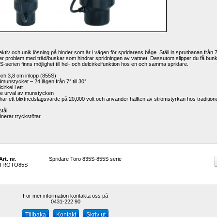
ktiv och unik lösning på hinder som är i vägen för spridarens båge.
Ställ in sprutbanan från 7 t
per problem med träd/buskar som hindrar spridningen av vattnet. Dessutom slipper du få bunk
-serien finns möjlighet till
hel- och delcirkelfunktion hos en och samma spridare.
och 3,8 cm inlopp (855S)
unstycket – 24 lägen från 7° till 30°
irkel i ett
ste urval av munstycken
 ett blixtnedslagsvärde på 20,000 volt och använder hälften av strömstyrkan hos traditionel
stål
inerar tryckstötar
Art. nr.
Spridare Toro 835S-855S serie
TRGTO85S
För mer information kontakta oss på
0431-222 90 
Kontakt
Skriv ut