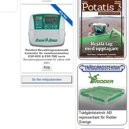
Köp Nu!
Rainbird Bevattningsautomatik 
kontroller för inomhus/utomhus 
ESP-RZX & ESP-TM2 serie
Bevattningsautomatik för säkra drift 
tider.
Se fler erbjudanden