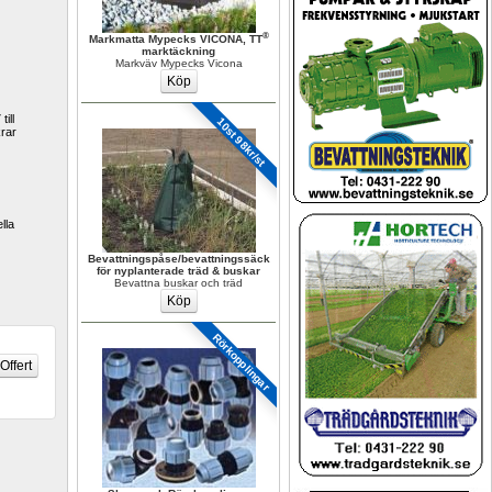
®
Markmatta Mypecks VICONA, TT
marktäckning
Markväv Mypecks Vicona
ill 
10st 98kr/st
rar 
la 
Bevattningspåse/bevattningssäck 
för nyplanterade träd & buskar
Bevattna buskar och träd
Rörkopplingar 