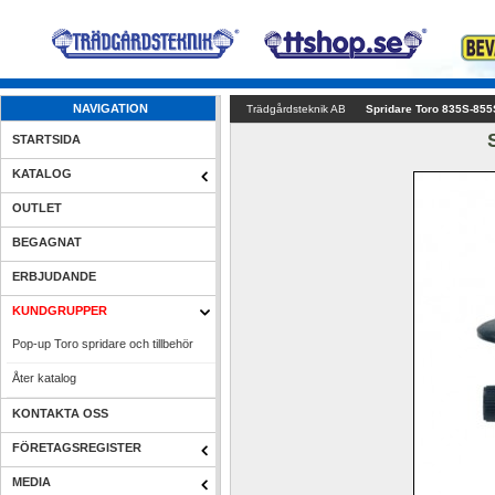
NAVIGATION
Trädgårdsteknik AB
Spridare Toro 835S-855
STARTSIDA
KATALOG
OUTLET
BEGAGNAT
ERBJUDANDE
KUNDGRUPPER
Pop-up Toro spridare och tillbehör
Åter katalog
KONTAKTA OSS
FÖRETAGSREGISTER
MEDIA