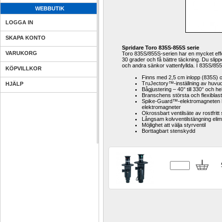
WEBBUTIK
LOGGA IN
SKAPA KONTO
Spridare Toro 835S-855S serie
VARUKORG
Toro 835S/855S-serien har en mycket effe
30 grader och få bättre täckning. Du slip
och andra sänkor vattenfyllda.
I 835S/855S
KÖPVILLKOR
Finns med 2,5 cm inlopp (835S) 
TruJectory™-inställning av huvudm
HJÄLP
Bågjustering – 40° till 330° och helc
Branschens största och flexibla
Spike-Guard™-elektromagneten har
elektromagneter
Okrossbart ventilsäte av rostfritt 
Långsam kolvventilstängning elim
Möjlighet att välja styrventil
Borttagbart stenskydd