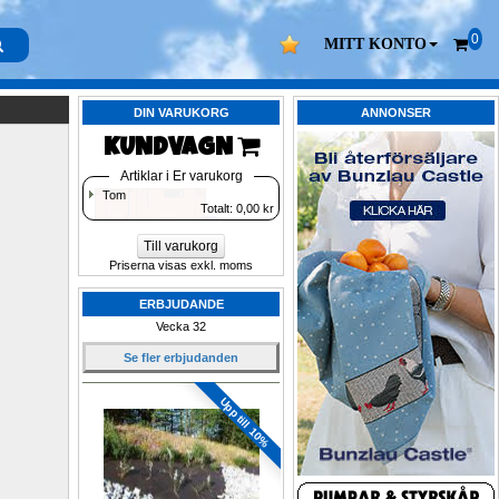
0
MITT KONTO
DIN VARUKORG
ANNONSER
KUNDVAGN 
Artiklar i Er varukorg
Tom
Totalt: 
0,00
kr
Till varukorg
Priserna visas exkl. moms
ERBJUDANDE
Vecka 32
Se fler erbjudanden
Upp till 10%