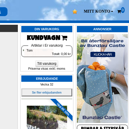
0
MITT KONTO
DIN VARUKORG
ANNONSER
KUNDVAGN 
Artiklar i Er varukorg
Tom
Totalt: 
0,00
kr
Till varukorg
Priserna visas exkl. moms
ERBJUDANDE
Vecka 32
Se fler erbjudanden
Upp till 10%