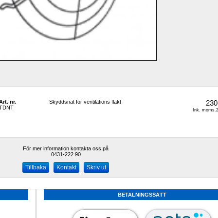
Art. nr.
Skyddsnät för ventilations fläkt
230
TDNT
Ink. moms.2
För mer information kontakta oss på
0431-222 90 
Kontakt
Skriv ut
BETALNINGSSÄTT