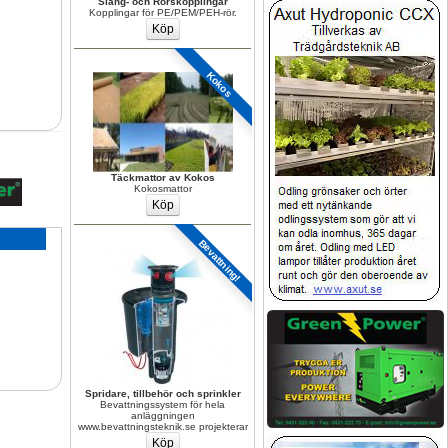
Slang- och Rörskopplingar
Kopplingar för PE/PEM/PEH-rör.
Kokos
Täckmattor av Kokos
Kokosmattor
Bevattning!
Spridare, tillbehör och sprinkler
Bevattningssystem för hela 
anläggningen 
www.bevattningsteknik.se projekterar