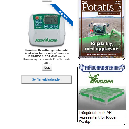
Köp Nu!
Rainbird Bevattningsautomatik 
kontroller för inomhus/utomhus 
ESP-RZX & ESP-TM2 serie
Bevattningsautomatik för säkra drift 
tider.
Se fler erbjudanden