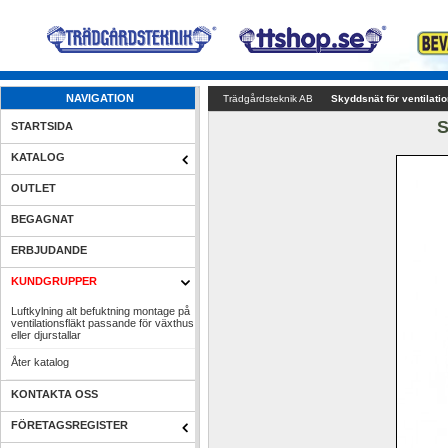
NAVIGATION
Trädgårdsteknik AB
Skyddsnät för ventilatio
S
STARTSIDA
KATALOG
OUTLET
BEGAGNAT
ERBJUDANDE
KUNDGRUPPER
Luftkylning alt befuktning montage på 
ventilationsfläkt passande för växthus 
eller djurstallar
Åter katalog
KONTAKTA OSS
FÖRETAGSREGISTER