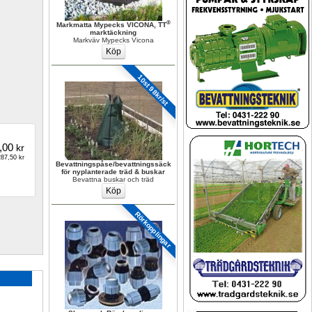
®
Markmatta Mypecks VICONA, TT
marktäckning
Markväv Mypecks Vicona
10st 98kr/st
,00
kr
87,50 kr
Bevattningspåse/bevattningssäck 
för nyplanterade träd & buskar
Bevattna buskar och träd
Rörkopplingar 