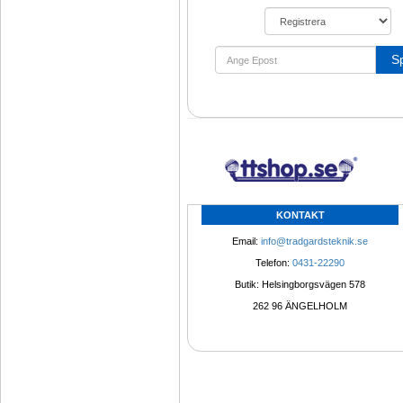
S
KONTAKT
Email: 
info@tradgardsteknik.se
Telefon: 
0431-22290
Butik: Helsingborgsvägen 578
262 96 ÄNGELHOLM 