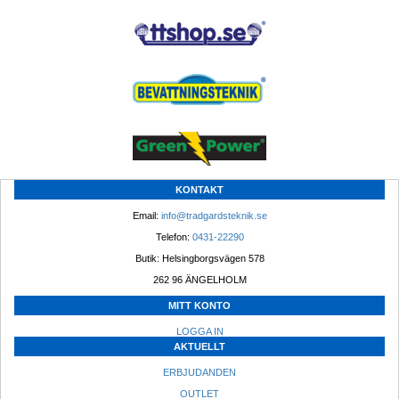
KONTAKT
Email: 
info@tradgardsteknik.se
Telefon: 
0431-22290
Butik: Helsingborgsvägen 578
262 96 ÄNGELHOLM 
MITT KONTO
LOGGA IN
AKTUELLT
ERBJUDANDEN
OUTLET