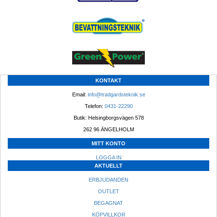
KONTAKT
Email: 
info@tradgardsteknik.se
Telefon: 
0431-22290
Butik: Helsingborgsvägen 578
262 96 ÄNGELHOLM 
MITT KONTO
LOGGA IN
AKTUELLT
ERBJUDANDEN
OUTLET
BEGAGNAT
KÖPVILLKOR