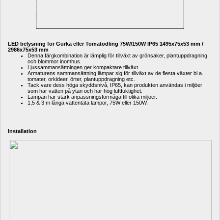
LED belysning för Gurka eller Tomatodling 75W/150W IP65 1495x75x53 mm / 
2986x75x53 mm
Denna färgkombination är lämplig för tillväxt av grönsaker, plantuppdragning 
och blommor inomhus.
Ljussammansättningen ger kompaktare tillväxt.
Armaturens sammansättning lämpar sig för tillväxt av de flesta växter bl.a. 
tomater, orkideer, örter, plantuppdragning etc.
Tack vare dess höga skyddsnivå, IP65, kan produkten användas i miljöer 
som har vatten på ytan och har hög luftfuktighet.
Lampan har stark anpassningsförmåga till olika miljöer.
1,5 & 3 m långa vattentäta lampor, 75W eller 150W.
Installation