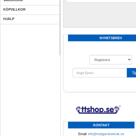
VARUKORG
KÖPVILLKOR
HJÄLP
NYHETSBREV
S
KONTAKT
Email: 
info@tradgardsteknik.se