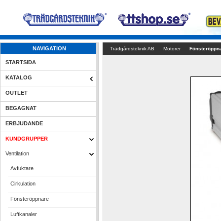
NAVIGATION
Trädgårdsteknik AB
Motorer
Fönsteröppn
STARTSIDA
KATALOG
OUTLET
BEGAGNAT
ERBJUDANDE
KUNDGRUPPER
Ventilation
Avfuktare
Cirkulation
Fönsteröppnare
Luftkanaler