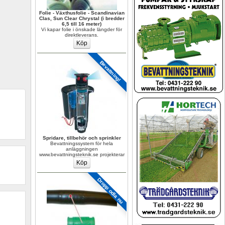
Folie - Växthusfolie - Scandinavian 
Clas, Sun Clear Chrystal (i bredder 
6,5 till 16 meter)
Vi kapar folie i önskade längder för 
direktleverans.
Bevattning!
Spridare, tillbehör och sprinkler
Bevattningssystem för hela 
anläggningen 
www.bevattningsteknik.se projekterar
Dropp odla nu