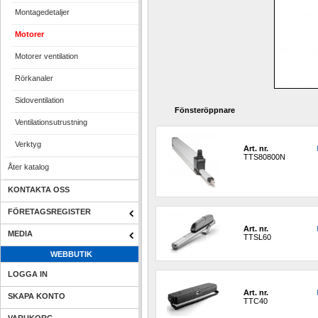
Montagedetaljer
Motorer
Motorer ventilation
Rörkanaler
Sidoventilation
Fönsteröppnare
Ventilationsutrustning
Verktyg
Art. nr.
TTS80800N
Åter katalog
KONTAKTA OSS
FÖRETAGSREGISTER
Art. nr.
MEDIA
TTSL60
WEBBUTIK
LOGGA IN
Art. nr.
SKAPA KONTO
TTC40