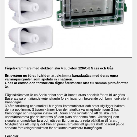
Fågelskrämmare med elektroniska 4 ljud-don 220Volt Gäss och Gås
Ett system nu först i världen att skrämma kanadagäss med deras egna 
varningssignaler, som spelats in i naturen.
Gäss är envisa och territoriella fåglar återvänder ofta till samma plats år efter 
år. 
Fågelskrämman är en Sonic enhet som är konstuerats speciellt för att bli av gäss. 
Baserats på omfattande vetenskaplig forskningar om beteende och kommunikation i 
Kanadagås.
30 års forskning och studier i hur gäss kommunicerar och beter sig ligger bakom 
denna uppfinning. Gässen känner igen de naturliga varningsljuden som Gäss 
frambringar och reagerar instinktivt. Deras egna signaler på att de ska vara 
uppmärksamma gör de inte trivs på den plats där denna finns. Varningsljuden 
signalerar omedelbar fara och gässen flyr utan att ta reda på källan till faran. 
Möjlighet ges att välja ljudet från en prärievarg eller ett gevärsskott baserat på de 
senaste forskningsresultaten för att kunna maximera framgången.
Fördelar: 