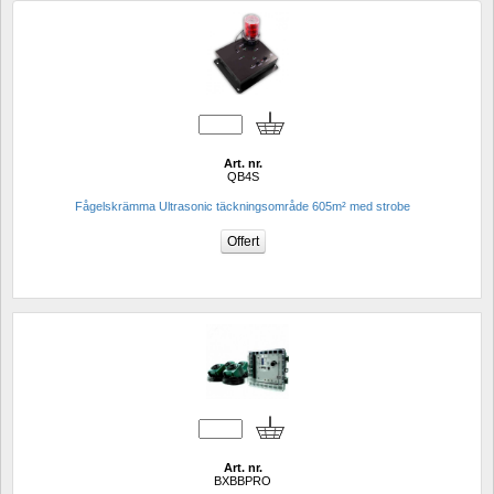
Art. nr.
QB4S
Fågelskrämma Ultrasonic täckningsområde 605m² med strobe
Art. nr.
BXBBPRO