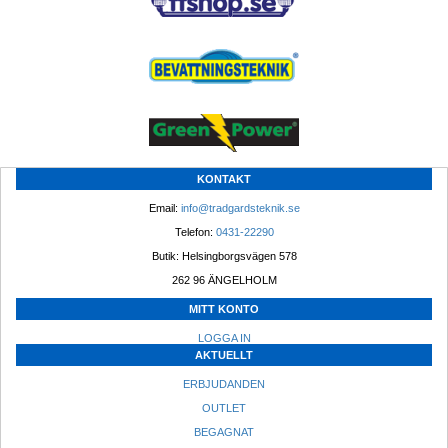
KONTAKT
Email: 
info@tradgardsteknik.se
Telefon: 
0431-22290
Butik: Helsingborgsvägen 578
262 96 ÄNGELHOLM 
MITT KONTO
LOGGA IN
AKTUELLT
ERBJUDANDEN
OUTLET
BEGAGNAT