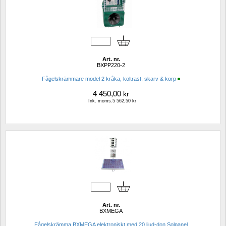
Art. nr.
BXPP220-2
Fågelskrämmare model 2 kråka, koltrast, skarv & korp
4 450,00
kr
Ink. moms.5 562,50 kr
Art. nr.
BXMEGA
Fågelskrämma BXMEGA elektroniskt med 20 ljud-don Solpanel