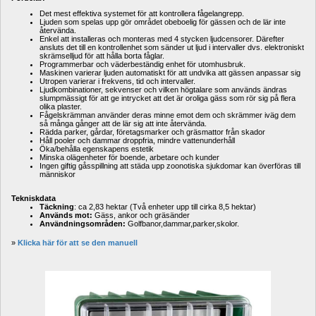
Det mest effektiva systemet för att kontrollera fågelangrepp. 
Ljuden som spelas upp gör området obeboelig för gässen och de lär inte 
återvända.
Enkel att installeras och monteras med 4 stycken ljudcensorer. Därefter 
ansluts det till en kontrollenhet som sänder ut ljud i intervaller dvs. elektroniskt 
skrämselljud för att hålla borta fåglar. 
Programmerbar och väderbeständig enhet för utomhusbruk. 
Maskinen varierar ljuden automatiskt för att undvika att gässen anpassar sig
Utropen varierar i frekvens, tid och intervaller.
Ljudkombinationer, sekvenser och vilken högtalare som används ändras 
slumpmässigt för att ge intrycket att det är oroliga gäss som rör sig på flera 
olika plaster.
Fågelskrämman använder deras minne emot dem och skrämmer iväg dem 
så många gånger att de lär sig att inte återvända.
Rädda parker, gårdar, företagsmarker och gräsmattor från skador
Håll pooler och dammar droppfria, mindre vattenunderhåll
Öka/behålla egenskapens estetik
Minska olägenheter för boende, arbetare och kunder
Ingen giftig gåsspillning att städa upp zoonotiska sjukdomar kan överföras till 
människor
Tekniskdata
Täckning
: ca 2,83 hektar (Två enheter upp till cirka 8,5 hektar) 
Används mot:
Gäss, ankor och gräsänder
Användningsområden:
Golfbanor,dammar,parker,skolor.
» 
Klicka här för att se den manuell