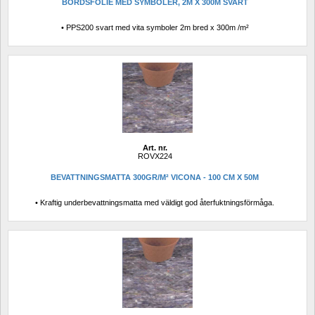
BORDSFOLIE MED SYMBOLER, 2M X 300M SVART
• PPS200 svart med vita symboler 2m bred x 300m /m²
Art. nr.
ROVX224
BEVATTNINGSMATTA 300GR/M² VICONA - 100 CM X 50M
• Kraftig underbevattningsmatta med väldigt god återfuktningsförmåga.