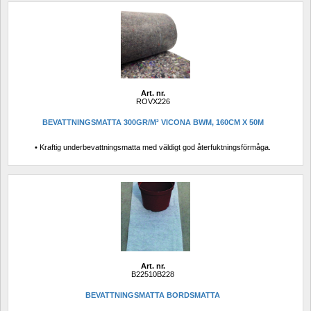
Art. nr.
ROVX226
BEVATTNINGSMATTA 300GR/M² VICONA BWM, 160CM X 50M
• Kraftig underbevattningsmatta med väldigt god återfuktningsförmåga.
Art. nr.
B22510B228
BEVATTNINGSMATTA BORDSMATTA