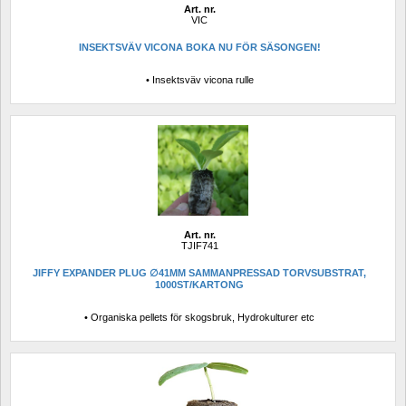
Art. nr.
VIC
INSEKTSVÄV VICONA BOKA NU FÖR SÄSONGEN!
• Insektsväv vicona rulle
Art. nr.
TJIF741
JIFFY EXPANDER PLUG ∅41MM SAMMANPRESSAD TORVSUBSTRAT, 
1000ST/KARTONG
• Organiska pellets för skogsbruk, Hydrokulturer etc