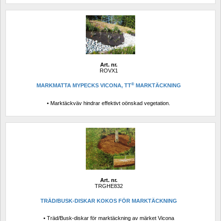
Art. nr.
ROVX1
®
MARKMATTA MYPECKS VICONA, TT
MARKTÄCKNING
• Marktäckväv hindrar effektivt oönskad vegetation.
Art. nr.
TRGHE832
TRÄD/BUSK-DISKAR KOKOS FÖR MARKTÄCKNING
• Träd/Busk-diskar för marktäckning av märket Vicona