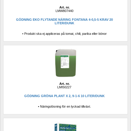
Art. nr.
LMW807440
GÖDNING EKO FLYTANDE NÄRING FONTANA 4-0,5-5 KRAV 20 
LITER/DUNK
• Produkt ska ej appliceras på tomat, chili, parika eller bönor
Art. nr.
LMI50227
GÖDNING GRÖNA PLANT X 2, 9-1-6 10 LITER/DUNK
• Näringslösning för en lyckad tillväxt.