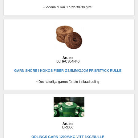
• Vicona dukar 17-22-30-38 g/m²
Art. nr.
BLHFCS54N40
GARN SNÖRE I KOKOS FIBER Ø3,5MMX100M PRIS/STYCK RULLE
• Det naturliga garnet för bio inriktad odling
Art. nr.
BRI306
ODLINGS GARN 1200M/KG VITT 6KG/RULLE