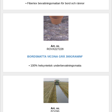
• Fibertex bevattningsmattan för bord och rännor
Art. nr.
ROVX227228
BORDSMATTA VICONA GRÅ 300GRAM/M²
• 100% helsyntetisk underbevattningsmatta
Art. nr.
EO200