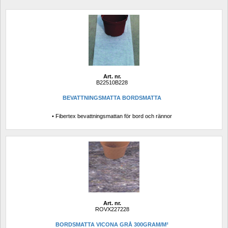
Art. nr.
B22510B228
BEVATTNINGSMATTA BORDSMATTA
• Fibertex bevattningsmattan för bord och rännor
Art. nr.
ROVX227228
BORDSMATTA VICONA GRÅ 300GRAM/M²