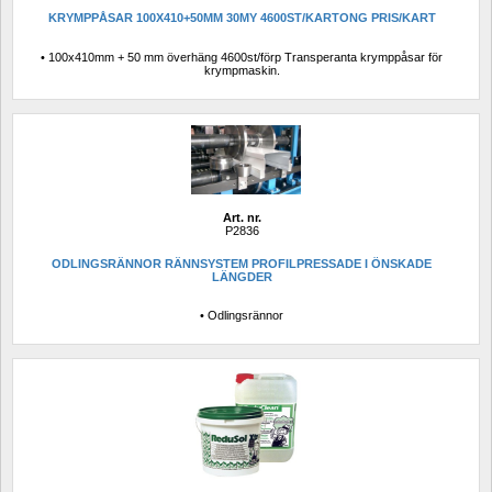
KRYMPPÅSAR 100X410+50MM 30MY 4600ST/KARTONG PRIS/KART
• 100x410mm + 50 mm överhäng 4600st/förp Transperanta krymppåsar för 
krympmaskin.
Art. nr.
P2836
ODLINGSRÄNNOR RÄNNSYSTEM PROFILPRESSADE I ÖNSKADE 
LÄNGDER
• Odlingsrännor