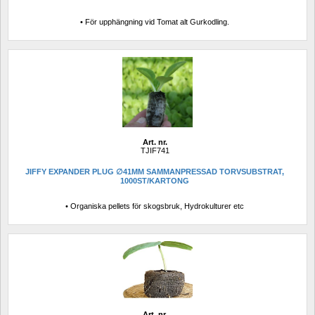
• För upphängning vid Tomat alt Gurkodling.
Art. nr.
TJIF741
JIFFY EXPANDER PLUG ∅41MM SAMMANPRESSAD TORVSUBSTRAT, 
1000ST/KARTONG
• Organiska pellets för skogsbruk, Hydrokulturer etc
Art. nr.