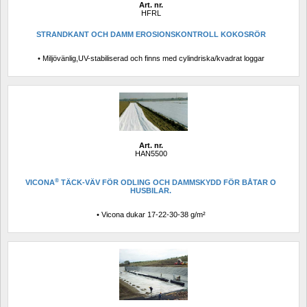
Art. nr.
HFRL
STRANDKANT OCH DAMM EROSIONSKONTROLL KOKOSRÖR
• Miljövänlig,UV-stabiliserad och finns med cylindriska/kvadrat loggar
Art. nr.
HAN5500
®
VICONA
TÄCK-VÄV FÖR ODLING OCH DAMMSKYDD FÖR BÅTAR O 
HUSBILAR.
• Vicona dukar 17-22-30-38 g/m²