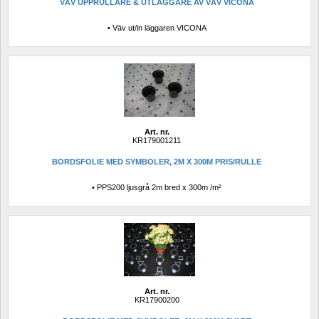
VÄV UPPRULLARE & UTLÄGGARE AV VÄV VICONA
• Väv ut/in läggaren VICONA
Art. nr.
KR179001211
BORDSFOLIE MED SYMBOLER, 2M X 300M PRIS/RULLE
• PPS200 ljusgrå 2m bred x 300m /m²
Art. nr.
KR17900200