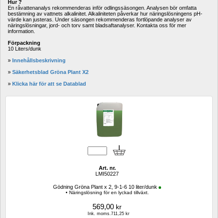
Hur ? 
En råvattenanalys rekommenderas inför odlingssäsongen. Analysen bör omfatta 
bestämning av vattnets alkalinitet. Alkaliniteten påverkar hur näringslösningens pH-
värde kan justeras. Under säsongen rekommenderas fortlöpande analyser av 
näringslösningar, jord- och torv samt bladsaftanalyser. Kontakta oss för mer 
information. 
Förpackning 
10 Liters/dunk 
» 
Innehållsbeskrivning
» 
Säkerhetsblad Gröna Plant X2
» 
Klicka här för att se Datablad
Art. nr.
LMI50227
Gödning Gröna Plant x 2, 9-1-6 10 liter/dunk
• Näringslösning för en lyckad tillväxt.
569,00
kr
Ink. moms.711,25 kr