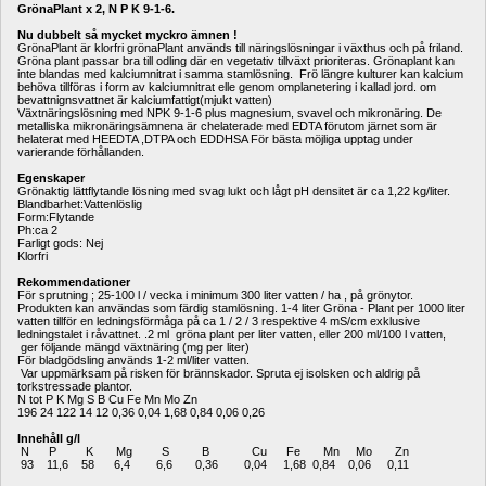
GrönaPlant x 2, N P K 9-1-6.
Nu dubbelt så mycket myckro ämnen !
GrönaPlant är klorfri grönaPlant används till näringslösningar i växthus och på friland. 
Gröna plant passar bra till odling där en vegetativ tillväxt prioriteras. Grönaplant kan 
inte blandas med kalciumnitrat i samma stamlösning. Frö längre kulturer kan kalcium 
behöva tillföras i form av kalciumnitrat elle genom omplanetering i kallad jord. om 
bevattnignsvattnet är kalciumfattigt(mjukt vatten)
Växtnäringslösning med NPK 9-1-6 plus magnesium, svavel och mikronäring. De 
metalliska mikronäringsämnena är chelaterade med EDTA förutom järnet som är 
helaterat med HEEDTA ,DTPA och EDDHSA För bästa möjliga upptag under 
varierande förhållanden. 
Egenskaper 
Grönaktig lättflytande lösning med svag lukt och lågt pH densitet är ca 1,22 kg/liter. 
Blandbarhet:Vattenlöslig
Form:Flytande
Ph:ca 2
Farligt gods: Nej
Klorfri
Rekommendationer 
För sprutning ; 25-100 l / vecka i minimum 300 liter vatten / ha , på grönytor. 
Produkten kan användas som färdig stamlösning. 1-4 liter Gröna - Plant per 1000 liter 
vatten tillför en ledningsförmåga på ca 1 / 2 / 3 respektive 4 mS/cm exklusive 
ledningstalet i råvattnet. .2 ml gröna plant per liter vatten, eller 200 ml/100 l vatten, 
ger följande mängd växtnäring (mg per liter) 
För bladgödsling används 1-2 ml/liter vatten.
Var uppmärksam på risken för brännskador. Spruta ej isolsken och aldrig på 
torkstressade plantor.
N tot P K Mg S B Cu Fe Mn Mo Zn 
196 24 122 14 12 0,36 0,04 1,68 0,84 0,06 0,26 
Innehåll g/l 
N P K Mg S B Cu Fe Mn Mo Zn 
93 11,6 58 6,4 6,6 0,36 0,04 1,68 0,84 0,06 0,11 