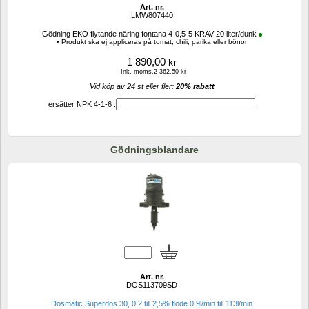
Art. nr.
LMW807440
Gödning EKO flytande näring fontana 4-0,5-5 KRAV 20 liter/dunk
• Produkt ska ej appliceras på tomat, chili, parika eller bönor
1 890,00
kr
Ink. moms.2 362,50 kr
Vid köp av 24 st eller fler: 
20% rabatt 
ersätter NPK 4-1-6 :
Gödningsblandare
Art. nr.
DOS113709SD
Dosmatic Superdos 30, 0,2 till 2,5% flöde 0,9l/min till 113l/min