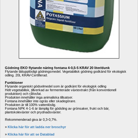
Gödning EKO flytande näring fontana 4-0,5-5 KRAV 20 liter/dunk
Flytande lättupplösligt gödningsmedel. Vegetabilisk gödning godkänd för ekologisk 
odling. 20L KRAV-Certifierad.
Funktioner
Flytande organiskt gödselmedel som är godkänt för ekologisk odling
Helt vegetabilisk, tillverkad av fermenterade växtextrakt (från konventionell 
produktion) och råfosfat.
Produkten innehåller inga animaliska tillsatser.
Fontana innehåller inte ogräs eller skadegörare.
Produkten är till 100% vattenlöslig.
Fontana NPK 4-1-6 är lämplig för gödsling av grönsaker, frukt och bär, 
plantskoleväxter och prydnadsväxter.
Rekommenderad giva är 0,3-0,7%.
» 
Klicka här för att ladda ner broschyr
» 
Klicka här för att se Datablad