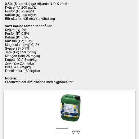
0,5% (5 promille) ger följande N-P-K värde:
Kväve (N) 200 mg/lit
Fosfor (P) 25 mg/lit
Kalium (K) 250 mg/lit
Bör skakas väl innan användning
Växt näringsämne innehåller
Kväve (N) 4%
Fosfor (P) 0,5%
Kalium (K) 5,5%
Kalcium (Ca) 0,3%
Magnesium (Mg) 0,1%
Svavel (S) 0,7%
Järn (Fe) 150 mg/kg
Mangan (Mn) 25 mg/kg
Koppar (Cu) 5 mg/kg
Zink (Zn) 20 mg/kg
Bor (B) 15 mg/kg
Dencitet ca 1,30 kg/liter
Notera:
Produkten bör inte blandas med algprodukter