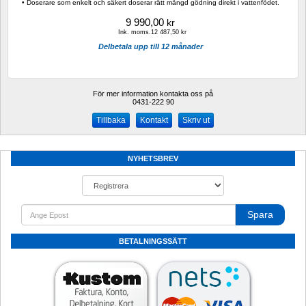
• Doserare som enkelt och säkert doserar rätt mängd gödning direkt i vattenfödet.
9 990,00
kr
Ink. moms.12 487,50 kr
Delbetala upp till 12 månader
För mer information kontakta oss på
0431-222 90 
Kontakt
Skriv ut
NYHETSBREV
Spara
BETALNINGSSÄTT