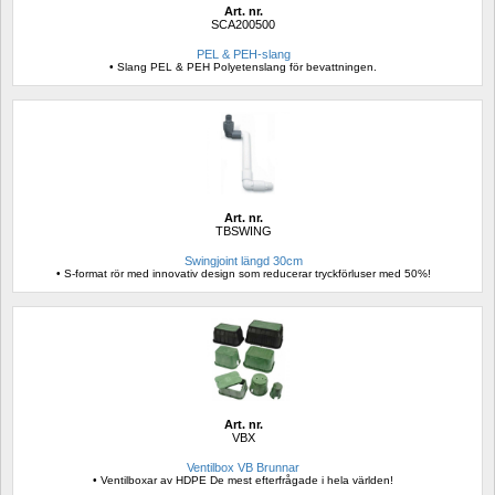
Art. nr.
SCA200500
PEL & PEH-slang
• Slang PEL & PEH Polyetenslang för bevattningen.
Art. nr.
TBSWING
Swingjoint längd 30cm
• S-format rör med innovativ design som reducerar tryckförluser med 50%!
Art. nr.
VBX
Ventilbox VB Brunnar
• Ventilboxar av HDPE De mest efterfrågade i hela världen!