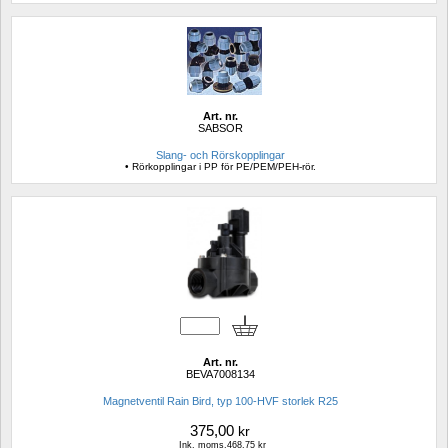
Art. nr.
SABSOR
Slang- och Rörskopplingar
• Rörkopplingar i PP för PE/PEM/PEH-rör.
Art. nr.
BEVA7008134
Magnetventil Rain Bird, typ 100-HVF storlek R25
375,00
kr
Ink. moms.468,75 kr