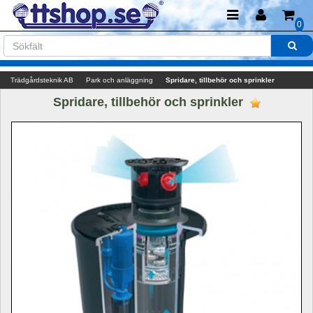
0
Trädgårdsteknik AB
Park och anläggning
Spridare, tillbehör och sprinkler
Spridare, tillbehör och sprinkler 