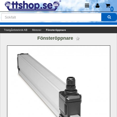
0
Trädgårdsteknik AB
Motorer
Fönsteröppnare
Fönsteröppnare 