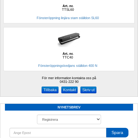
Art. nr.
TTSL60
Fönsteröppning linjära stam ställdon SL60
Art. nr.
TTC40
Fönsteröppningskedjans ställdon 400 N
För mer information kontakta oss på
0431-222 90 
Kontakt
Skriv ut
NYHETSBREV
Spara