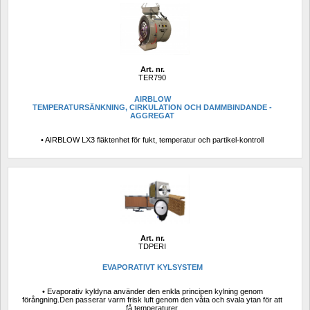
Art. nr.
TER790
AIRBLOW
TEMPERATURSÄNKNING, CIRKULATION OCH DAMMBINDANDE -
AGGREGAT
• AIRBLOW LX3 fläktenhet för fukt, temperatur och partikel-kontroll
Art. nr.
TDPERI
EVAPORATIVT KYLSYSTEM
• Evaporativ kyldyna använder den enkla principen kylning genom 
förångning.Den passerar varm frisk luft genom den våta och svala ytan för att 
få temperaturer. 