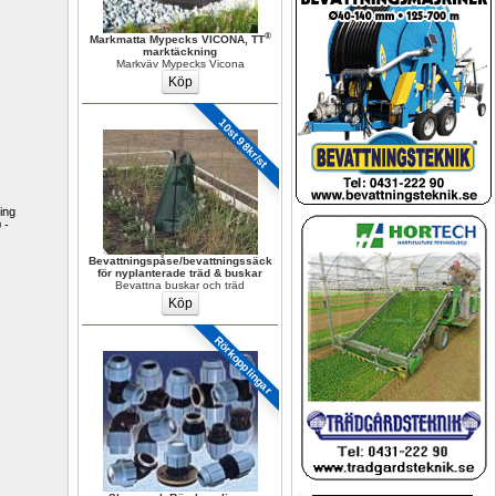
®
Markmatta Mypecks VICONA, TT
marktäckning
Markväv Mypecks Vicona
10st 98kr/st
ing 
- 
Bevattningspåse/bevattningssäck 
för nyplanterade träd & buskar
Bevattna buskar och träd
Rörkopplingar 