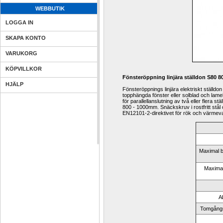
WEBBUTIK
LOGGA IN
SKAPA KONTO
VARUKORG
KÖPVILLKOR
Fönsteröppning linjära ställdon S80 8
HJÄLP
Fönsteröppnings linjära elektriskt ställdo
topphängda fönster eller solblad och lamel
för parallellanslutning av två eller flera 
800 - 1000mm.
Snäckskruv i rostfritt st
EN12101-2-direktivet för rök och värme
Maximal be
Maximal 
A
Tomgångs