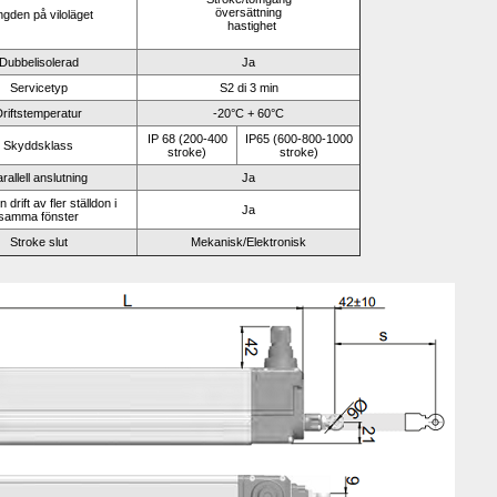
översättning
gden på viloläget
hastighet
Dubbelisolerad
Ja
Servicetyp
S2 di 3 min
riftstemperatur
-20°C + 60°C
IP 68 (200-400 
IP65 (600-800-1000 
Skyddsklass
stroke)
stroke)
rallell anslutning
Ja
drift av fler ställdon i 
Ja
samma fönster
Stroke slut
Mekanisk/Elektronisk