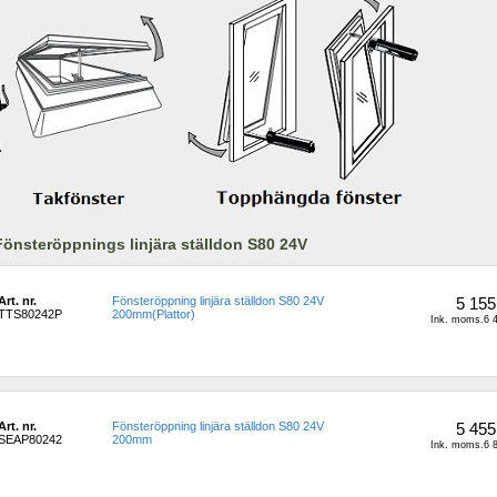
Fönsteröppnings linjära ställdon S80 24V
Art. nr.
Fönsteröppning linjära ställdon S80 24V 
5 155
TTS80242P
200mm(Plattor)
Ink. moms.6 4
Art. nr.
Fönsteröppning linjära ställdon S80 24V 
5 455
SEAP80242
200mm
Ink. moms.6 8