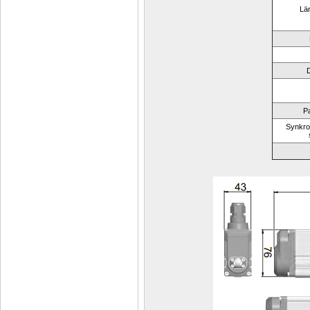
Län
D
Pa
Synkron 