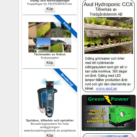
Slang- och Rörskopplingar
Kopplingar för PE/PEM/PEH-rör.
Kokos
Täckmattor av Kokos
Kokosmattor
Bevattning!
Spridare, tillbehör och sprinkler
Bevattningssystem för hela 
anläggningen 
www.bevattningsteknik.se projekterar