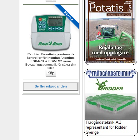
Köp Nu!
Rainbird Bevattningsautomatik 
kontroller för inomhus/utomhus 
ESP-RZX & ESP-TM2 serie
Bevattningsautomatik för säkra drift 
tider.
Se fler erbjudanden