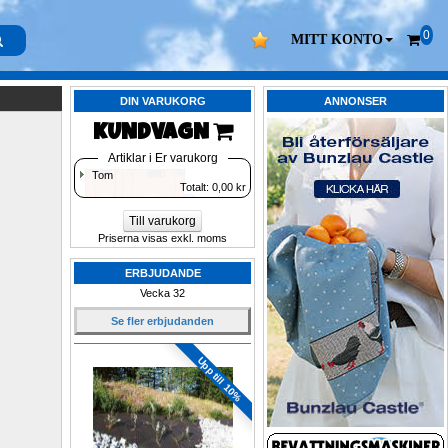
0
MITT KONTO
DIN VARUKORG
ANNONSER
KUNDVAGN 
Artiklar i Er varukorg
Tom
Totalt: 
0,00
kr
Till varukorg
Priserna visas exkl. moms
ERBJUDANDE
Vecka 32
Se fler erbjudanden
Upp till 10%