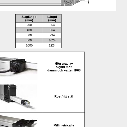
Slaglängd
L
ängd
(mm)
(mm)
200
364
400
564
600
794
800
1024
1000
1224
Hög grad av
skydd mot
damm och vatten IP68
Rostfritt stål
Millimetrically