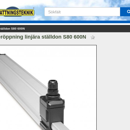
ställdon S80 600N 
röppning linjära ställdon S80 600N 