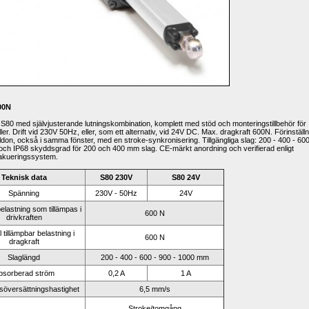
00N 
n S80 med självjusterande lutningskombination, komplett med stöd och monteringstillbehör för 
ler.
Drift vid 230V 50Hz, eller, som ett alternativ, vid 24V DC.
Max
.
dragkraft 600N.
Förinställn
ställdon, också i samma fönster, med en stroke-synkronisering.
Tillgängliga slag: 200 - 400 - 600 
ål och IP68 skyddsgrad för 200 och 400 mm slag.
CE-märkt anordning och verifierad enligt 
vakueringssystem.
Teknisk data
S80 230V
S80 24V
Spänning
230V - 50Hz
24V
lastning som tillämpas i 
600 N
drivkraften
tillämpbar belastning i 
600 N
dragkraft
Slaglängd
200 - 400 - 600 - 900 - 1000 mm
bsorberad ström
0,2 A
1 A
översättningshastighet
6,5 mm/s
Stroke/tomgång