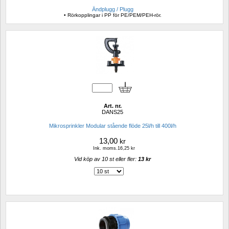
Ändplugg / Plugg
• Rörkopplingar i PP för PE/PEM/PEH-rör.
Art. nr.
DANS25
Mikrosprinkler Modular stående flöde 25l/h till 400l/h
13,00
kr
Ink. moms.16,25 kr
Vid köp av 10 st eller fler: 
13 kr 