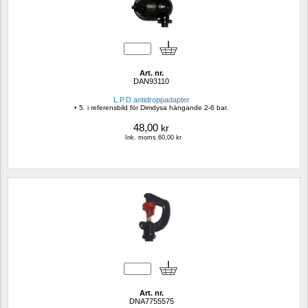
Art. nr.
DAN93110
L.P.D antidroppadapter
• 5. i referensbild för Dimdysa hängande 2-6 bar.
48,00
kr
Ink. moms.60,00 kr
Art. nr.
DNA7755575