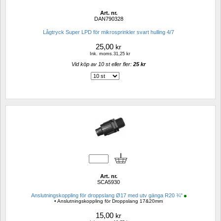
Art. nr.
DAN790328
Lågtryck Super LPD för mikrosprinkler svart hulling 4/7
25,00
kr
Ink. moms.31,25 kr
Vid köp av 10 st eller fler: 
25 kr 
Art. nr.
SCA5930
Anslutningskoppling för droppslang Ø17 med utv gänga R20 ¾"
• Anslutningskoppling för Droppslang 17&20mm
15,00
kr