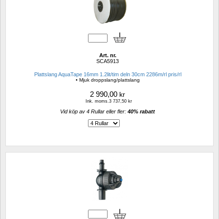
Art. nr.
SCA5913
Plattslang AquaTape 16mm 1.2lit/tim deln 30cm 2286m/rl pris/rl
• Mjuk droppslang/plattslang
2 990,00
kr
Ink. moms.3 737,50 kr
Vid köp av 4 Rullar eller fler: 
40% rabatt 