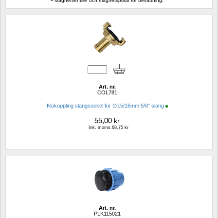
• Magnetventiler och magnetspolar för bevattning.
Art. nr.
COL781
Klokoppling slangsockel för ∅15/16mm 5/8" slang
55,00
kr
Ink. moms.68,75 kr
Art. nr.
PLK115021