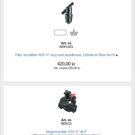
Art. nr.
ARK1301
Filter lamellfilter R20 ¾" utvg med lamellinsats 130mikron flöde 4m³/h
420,00
kr
Ink. moms.525,00 kr
Art. nr.
BER10
Magnetventiler R15 ¾" till 3"