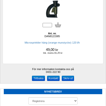
Art. nr.
DAN8121585 
Microsprinkler häng (orange munstycke) 120 l/h
49,00
kr
Ink. moms.61,25 kr
För mer information kontakta oss på
0431-222 90 
Kontakt
Skriv ut
NYHETSBREV