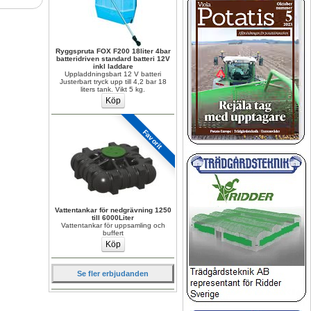
Ryggspruta FOX F200 18liter 4bar 
batteridriven standard batteri 12V 
inkl laddare
Uppladdningsbart 12 V batteri 
Justerbart tryck upp till 4,2 bar 18 
liters tank. Vikt 5 kg.
Favorit
Vattentankar för nedgrävning 1250 
till 6000Liter
Vattentankar för uppsamling och 
buffert
Se fler erbjudanden