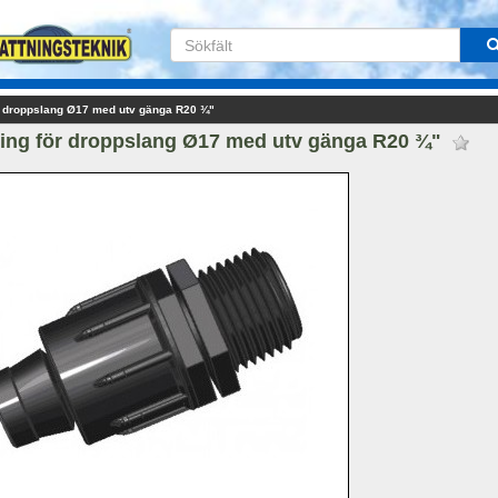
r droppslang Ø17 med utv gänga R20 ¾"
ing för droppslang Ø17 med utv gänga R20 ¾" 