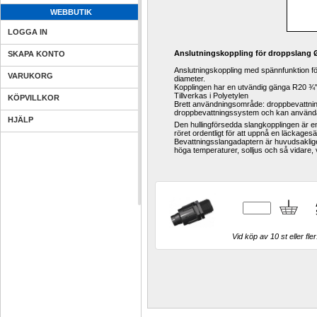
WEBBUTIK
LOGGA IN
Anslutningskoppling för droppslang
SKAPA KONTO
Anslutningskoppling med spännfunktion f
VARUKORG
diameter.
Kopplingen har en utvändig gänga R20 
Tillverkas i Polyetylen
KÖPVILLKOR
Brett användningsområde: droppbevattning
droppbevattningssystem och kan användas 
HJÄLP
Den hullingförsedda slangkopplingen är en
röret ordentligt för att uppnå en läckages
Bevattningsslangadaptern är huvudsakligen
höga temperaturer, solljus och så vidare, 
Vid köp av 10 st eller fler