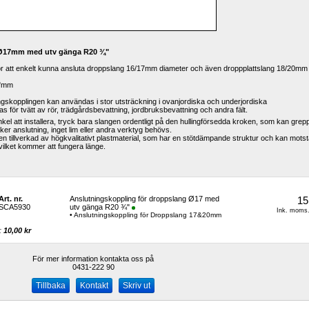
 Ø17mm med utv gänga R20 ¾"
ör att enkelt kunna ansluta droppslang 16/17mm diameter och även droppplattslang 18/20mm 
¾"mm
skopplingen kan användas i stor utsträckning i ovanjordiska och underjordiska 
för tvätt av rör, trädgårdsbevattning, jordbruksbevattning och andra fält.
kel att installera, tryck bara slangen ordentligt på den hullingförsedda kroken, som kan grepp
äker anslutning, inget lim eller andra verktyg behövs.
 tillverkad av högkvalitativt plastmaterial, som har en stötdämpande struktur och kan motst
vilket kommer att fungera länge.
Art. nr.
Anslutningskoppling för droppslang Ø17 med 
15
SCA5930
utv gänga R20 ¾"
Ink. moms.
• Anslutningskoppling för Droppslang 17&20mm
: 
10,00 kr 
För mer information kontakta oss på
0431-222 90 
Kontakt
Skriv ut