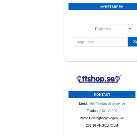
NYHETSBREV
S
KONTAKT
Email: 
info@tradgardsteknik.se
Telefon: 
0431-22290
Butik: Helsingborgsvägen 578
262 96 ÄNGELHOLM 