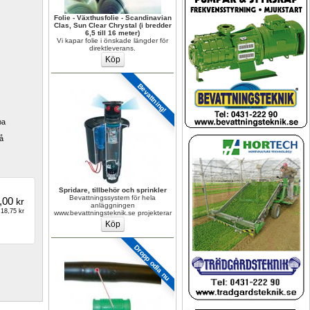
Folie - Växthusfolie - Scandinavian 
Clas, Sun Clear Chrystal (i bredder 
6,5 till 16 meter)
Vi kapar folie i önskade längder för 
direktleverans.
Bevattning!
a 
å 
Spridare, tillbehör och sprinkler
Bevattningssystem för hela 
,00
kr
anläggningen 
18,75 kr
www.bevattningsteknik.se projekterar
Dropp odla nu