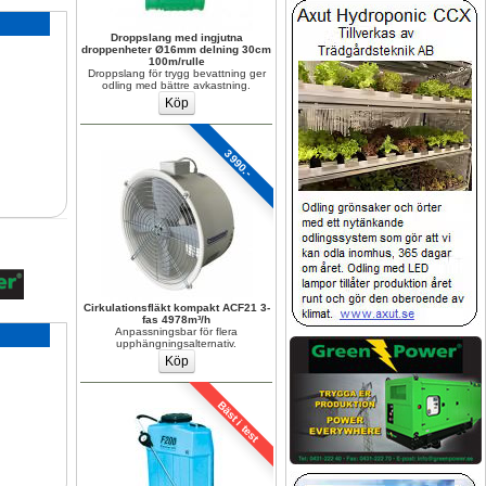
Droppslang med ingjutna 
droppenheter Ø16mm delning 30cm 
100m/rulle
Droppslang för trygg bevattning ger 
odling med bättre avkastning.
3990.-
Cirkulationsfläkt kompakt ACF21 3-
fas 4978m³/h
Anpassningsbar för flera 
upphängningsalternativ.
Bäst i test