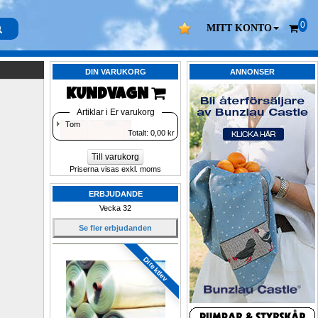
0
MITT KONTO
DIN VARUKORG
ANNONSER
KUNDVAGN 
Artiklar i Er varukorg
Tom
Totalt: 
0,00
kr
Till varukorg
Priserna visas exkl. moms
ERBJUDANDE
Vecka 32
Se fler erbjudanden
Direktlev