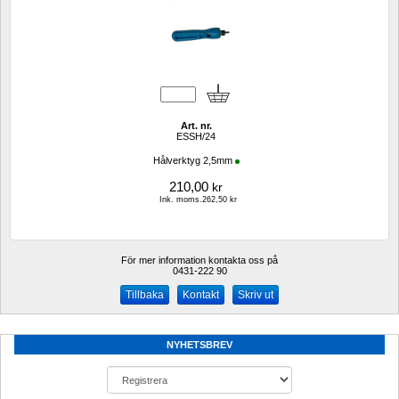
Art. nr.
ESSH/24
Hålverktyg 2,5mm
210,00
kr
Ink. moms.262,50 kr
För mer information kontakta oss på
0431-222 90 
Kontakt
Skriv ut
NYHETSBREV