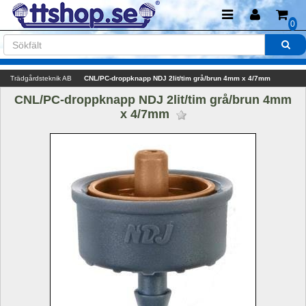
0
Trädgårdsteknik AB
CNL/PC-droppknapp NDJ 2lit/tim grå/brun 4mm x 4/7mm
CNL/PC-droppknapp NDJ 2lit/tim grå/brun 4mm 
x 4/7mm 