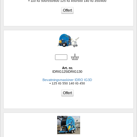
• 110 IG 500/550/600 125 IG 450/500 140 IG 350/400
Art. nr.
IDRIG125IDRIG130
Bevattningsmaskiner IDRO IG3D
• 125 IG 550 140 IG 450