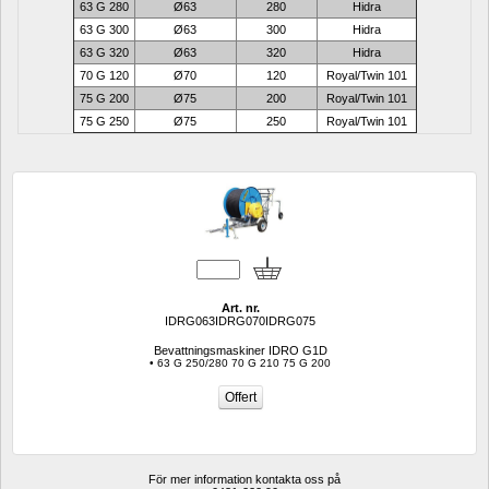
63 G 280
Ø63
280
Hidra
63 G 300
Ø63
300
Hidra
63 G 320
Ø63
320
Hidra
70 G 120
Ø70
120
Royal/Twin 101
75 G 200
Ø75
200
Royal/Twin 101
75 G 250
Ø75
250
Royal/Twin 101
Art. nr.
IDRG063IDRG070IDRG075
Bevattningsmaskiner IDRO G1D
• 63 G 250/280 70 G 210 75 G 200
För mer information kontakta oss på