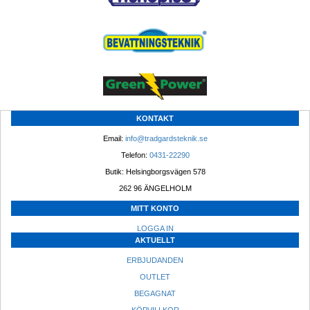
KONTAKT
Email: 
info@tradgardsteknik.se
Telefon: 
0431-22290
Butik: Helsingborgsvägen 578
262 96 ÄNGELHOLM 
MITT KONTO
LOGGA IN
AKTUELLT
ERBJUDANDEN
OUTLET
BEGAGNAT
KÖPVILLKOR