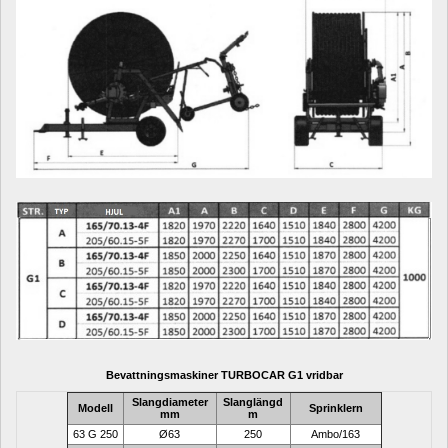
B
evattningsmaskiner
TURBOCAR G1 vridbar 
Slangdiameter
Slanglängd
Modell 
Sprinklern
mm
m
63 G 250
Ø63
250
Ambo/163