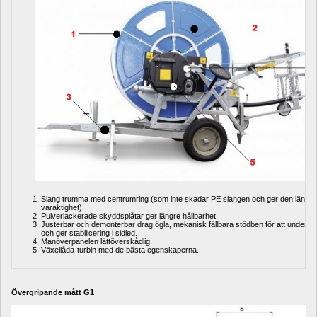
Slang trumma med centrumring (som inte skadar PE slangen och ger den längre 
varaktighet).
Pulverlackerade skyddsplåtar ger längre hållbarhet.
Justerbar och demonterbar drag ögla, mekanisk fällbara stödben för att underlätta
och ger stabilicering i sidled.
Manöverpanelen lättöverskådlig.
Växellåda-turbin med de bästa egenskaperna.
Övergripande mått G1