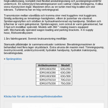
högkvalitetsslang, komplett med flexibel anslutningsslang och avstängningsventil för 
undertryck. En sektorstyrd bevattningskanon som vattnar i båda riktningarna, 4 olika 
stora munstycken ingår. Maskinen drivs av en turbin med hög kvalitet och stor 
tolerans. Turbinerna har en hög verkningsgrad. 
Transmission mellan växellåda och trumma sker med kuggdrev mot kuggkrans. 
Smidig avläsning av inmatnings-hastigheten, vilken är justerbar via växelval. 
Spridarvagnslyften och stödben är hydraulmanövrerad via handpump. Stödben och 
lyftarmar är varm galvaniserat. Spridarvagnen, som också är varm galvaniserad, har 
3 hjul och inställbar spårvidd. 
Models with 360 ° rotating towers equipped 
with: 
Mechanically operated wagon loading and parking brackets. 
4 m supply 
hose, Rörkontrollsystem
1 års fabriksgaranti. Svensk bruksanvisning medföljer. 
Stansade plåtdetaljer är sammansvetsade i sektioner. Bevattningsmaskinen är 
behandlad med flera lager skyddslack. Extra utrusta din maskin med: Tömningspump, 
övertrycksventil, undertrycksventil, hydralisk handpump, hydralisk traktorpump, 
bevattningsdata. 
» 
Sprängskiss
Artikelnummer
Modell
IDRG063/250
63G/250
IDRG063/280
63G/280
IDRG063/300
63G/300
IDRG070/210
70G/210
IDRG075/200
75G/200
Klicka här för att se bevattningsflödestabellen