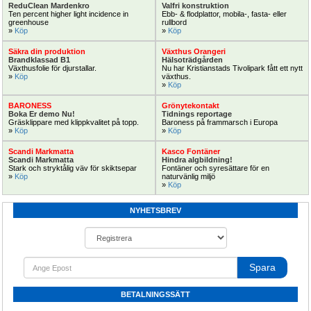
ReduClean Mardenkro
Valfri konstruktion
Växthus SCANDI® EasyArt längd 
Blomsterkyl öppen eller inklädd med 
Ten percent higher light incidence in 
Ebb- & flodplattor, mobila-, fasta- eller 
20m,30m,60m
dörrar
greenhouse
rullbord
» 
Köp
» 
Köp
Nu paketerbjudande växthus 
Se till att blommorna håller längre
SCANDI
Säkra din produktion
Växthus Orangeri
Brandklassad B1
Hälsoträdgården
Växthusfolie för djurstallar.
Nu har Kristianstads Tivolipark fått ett nytt 
» 
Köp
växthus.
» 
Köp
Köp Nu!
Extra!
BARONESS
Grönytekontakt
Boka Er demo Nu!
Tidnings reportage
Gräsklippare med klippkvalitet på topp.
Baroness på frammarsch i Europa
» 
Köp
» 
Köp
Scandi Markmatta
Kasco Fontäner
Scandi Markmatta
Hindra algbildning!
Stark och stryktålig väv för skiktsepar
Fontäner och syresättare för en 
» 
Köp
naturvänlig miljö
Befuktning & kylning Trädgård kit
Mobil spruta pan 300, 300liter 170bar 
» 
Köp
Basic för standard vattentryck
100m slang
NYHETSBREV
Befuktning eller kylning
Högtrycksspruta 170bar 100meter 
slang
Spara
Beställ Nu!
Techno
BETALNINGSSÄTT