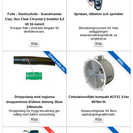
Folie - Växthusfolie - Scandinavian
Spridare, tillbehör och sprinkler
Clas, Sun Clear Chrystal (i bredder 6,5
till 16 meter)
Vi kapar folie i önskade längder för 
Bevattningssystem för hela 
direktleverans.
anläggningen 
www.bevattningsteknik.se 
projekterar
Dropp odla nu
3990.-
Droppslang med ingjutna 
Cirkulationsfläkt kompakt ACF21 3-fas 
droppenheter Ø16mm delning 30cm 
4978m³/h
100m/rulle
Droppslang för trygg bevattning ger 
Anpassningsbar för flera 
odling med bättre avkastning.
upphängningsalternativ.