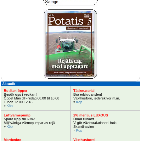
Utöka exponeringen i butiken eller 
HortiMax gödselblandare men hög 
nya odlingsbord?
noggrannhet
Smidig bevattn
3.620:-
Självgående regntåg RollcarT-V för 
Parkbänk tillverkad i Lärk eller Ek
bevattning med kraftig turbindrift 33-
40x120m
Uppdatera rastplatser
Aktuellt
Butiken öppet
Täckmaterial
Besök oss i veckan!
Bra erbjudanden!
Öppet Mån till Fredag 08.00 till 16.00 
Växthusfolie, isolerskivor m.m.
Håll rätt temp
Lunch 12.00-12.45
» 
Köp
Köp Nu!
» 
Köp
Luftvärmepump
2% mer ljus LUXOUS
Spara upp till 63%!
Ökad tillväxt
Miljövänliga värmepumpar av rejä
Vi gör vävinstallationer i hela 
» 
Köp
Skandinavien
» 
Köp
Mardenkro
Växthusbord