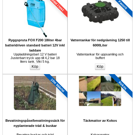
Bäst i test
Favorit
Ryggspruta FOX F200 18liter 4bar 
Vattentankar för nedgrävning 1250 till 
batteridriven standard batteri 12V inkl
6000Liter
laddare
Uppladdningsbart 12 V batteri 
Vattentankar för uppsamling och 
Justerbart tryck upp till 4,2 bar 18 
buffert
liters tank. Vikt 5 kg.
10st 98kr/st
Kokos
Bevattningspåse/bevattningssäck för
Täckmattor av Kokos
nyplanterade träd & buskar
Bevattna buskar och träd
Kokosmattor