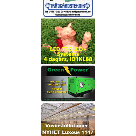
Hortokit
kontroller för inomhus/utomhus ESP-
RZX & ESP-TM2 serie
Bevattningskit med kopplingar och 
Bevattningsautomatik för säkra drift 
droppslang
tider.
1795,-
49.-
Skyddsoverall
Hand driven sopmaskin för industri
SWEEPER
Skyddsoverall engångs 
Städmaskin
25st/kartong
Boka Nu!
Köp Nu!