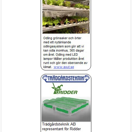
Klimatstyrning
Erbjudande
Spruta FOX Mobil batteridriven spruta
Klimatstyrning HortiMaX-Go
för proffs 18liter 4bar
Lättskött servicespruta med ett 
Klimat dator HortiMax
ergonomiskt greppvänligt handtag.
Exponering!
HortiMax
Butiksbord och Exponeringsbord
Näringsdosering pumpstation
FertiMiX-Go