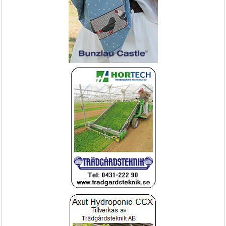
Stenbänk i rosa granit - rak
Krymptunnel Mini
Hållbar & snygg designdetalj 
snabb leverans
NYHET!
495-
Vakuumförpackare
Näringsindikator Lt för krukväxten, ger 
signal för gödning
Vacuumpack Ace automatisk
Lt penna signal