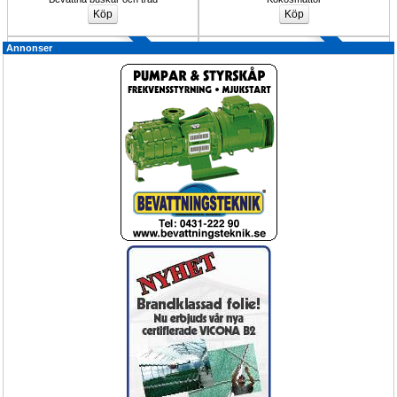
Rörkopplingar 
Annonser
Upp till 10%
®
Markmatta Mypecks VICONA, TT
Slang- och Rörskopplingar
marktäckning
Markväv Mypecks Vicona
Kopplingar för PE/PEM/PEH-rör.
Köp Nu!
15%
Bevattning droppslang kit för trädgård
Rainbird Bevattningsautomatik 