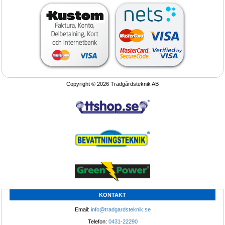
Planteringsrobot, såmaskin, bevramp, 
Bevattningsmaskin JOLLY BEV 
Maskiner-Urbinati/Sitec
40/125-50/150
Planteringsrobot och såmaskiner 
Bevattningsmaskiner som ger säker 
Urbinati / Sitec
bevattning
Copyright © 2026 Trädgårdsteknik AB
Tillfälle!
1.295.-
®
SCANDI
skugghall
Ansiktsmask Gasmask helmask,
Andningsmask för damm, virus och 
partikel skydd
Öka försäljningen bygg skugghall 
Ansiktsmask, Gasmask, helmaski, 
Boka Nu!
Andningsmask som ger perfekt 
KONTAKT
skydd
Email: 
info@tradgardsteknik.se
Telefon: 
0431-22290