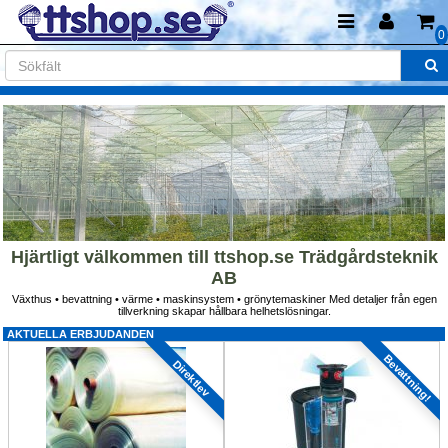
0
Hjärtligt välkommen till ttshop.se Trädgårdsteknik 
AB
Växthus • bevattning • värme • maskinsystem • grönytemaskiner Med detaljer från egen 
tillverkning skapar hållbara helhetslösningar.
AKTUELLA ERBJUDANDEN
Bevattning!
Direktlev