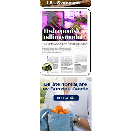
Elverk Honda EU22i inverter
Bevattningstunnel för blomstervagnar
containervagnar CC
Godkänt belastningsprov!
Uppvattning av plantor och brätten 
ger ökad försäljning med miskat 
svinn.
Fran 1195,-
Köp Nu!
Transportvagn / CC-vagn /
Strilar, slangar och klokopplingar
Containervagn - basenhet inkl stolpar 
exkl hyllplan
Inkl. hjul och stolpar.
Bevattning slang och strilar
Packa enkelt!
Inred ute