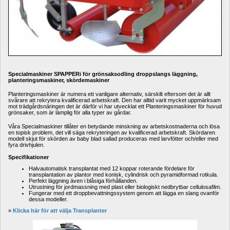
Specialmaskiner SPAPPERi för grönsaksodling droppslangs läggning, 
planteringsmaskiner, skördemaskiner
Planteringsmaskiner är numera ett vanligare alternativ, särskilt eftersom det är allt 
svårare att rekrytera kvalificerad arbetskraft. Den har alltid varit mycket uppmärksam 
mot trädgårdsnäringen det är därför vi har utvecklat ett Planteringsmaskiner för huvud 
grönsaker, som är lämplig för alla typer av gårdar.
Våra Specialmaskiner tillåter en betydande minskning av arbetskostnaderna och lösa 
en topisk problem, det vill säga rekryteringen av kvalificerad arbetskraft. Skördaren 
modell skjut för skörden av baby blad sallad produceras med larvfötter och/eller med 
fyra drivhjulen.
Specifikationer
Halvautomatisk transplantat med 12 koppar roterande fördelare för 
transplantation av plantor med konisk, cylindrisk och pyramidformad rotkula.
Perfekt läggning även i blåsiga förhållanden.
Utrustning för jordmassning med plast eller biologiskt nedbrytbar cellulosafilm.
Fungerar med ett droppbevattningssystem genom att lägga en slang ovanför 
dessa modeller.
» 
Klicka här för att välja Transplanter