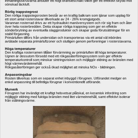
inmatningsskruvarna ansluter ett högt bränsleschakt vilket ger ett effektivt skydd mot 
oönskad läckluft.
Rörlig trappstegrost
Den rörliga trappstegsrosten består av en kraftig balkram som tjänar som upplag för 
ett stort antal rosterstavar tillverkade av 24 - 26% kromgjutgods.
Varannan rosterrad drivs av ett hydrauliskt manöversystem och rör sig fram och åter 
över hela rosterbredden. Detta skapar rörliga trappsteg som ger en effektiv 
sönderbrytning av eventuella slaggprodukter och skapar goda förutsättningar för en 
stabil förgasning.
Primärluften tillförs från undersidan och transporteras via ett antal väl inbördes 
avtätade separata primärluftzoner och slutligen genom perforeringar i rosterstavarna.
Höga temperaturer
Den kraftiga rosterramen tillåter förvärmning av primärluften till höga temperaturer.
Ugnen är dessutom försedd med ett rökgasåterföringssystem som ger effektiv 
temperaturkontroll som minskar sintringsrisken och möjliggör eldning av bränslen med 
högt värmevärdeinnehåll.
Rökgasåterföringen ger också ökad möjlighet att minska NOx - bildningen.
Anpassningsbar
Rosten tillverkas som en separat enhet inbyggd i förugnen. Utförandet medger en 
enkel anpassning till befintliga förugnar i konventionellt utförande.
Murverk
Förugnen har invändigt ett kraftigt helsvetsat plåtskal, en keramisk infordring som 
möjliggör eldning med fuktiga bränslen med litet värmeinnehåll, samt effektivt isolerar 
från stålningsvärme.