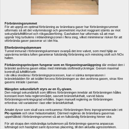
Förbränningsrummet
För att uppnå en optimal förbränning av brännbara gaser har förbränningsrummet 
utformats så att det volymmässigt och geometriskt mycket noggrant stämts av mot 
sekundärlufttillförsel och rökgasåterföring. Gashalsen har utformats så att man 
uppnår hög turbulens i inblandningszonen i flera steg, vilket miniminerar risken för att 
oförbrända gaser passerar ut i det fria.
Efterbränningskammare
Tunnel inmurad i förbränningskammare ovanpå det inre valvet, som med hjälp av 
uppvärma tertiära luften garanterar fulständig förbränning och minsking stoft och NOx 
halten.
Förbänningsprincipen fungerar som en förgasningsanläggning 
där endast den i 
bränslet avdrivna gasen eldas med minimala stoftmedryckningar. Genom maximal 
kontroll på lufttillförseln
i de olika skedena i förbränningsprocessen, kan vi sänka temperaturen i 
bränslebädden för att istället forcera förbränningen av den avdrivna gasen, strax före 
gasens inträde i pannan.
Mängden sekundärluft styrs av en O
-givare. 
2
Den mängd sekundärluft som tillföres förbränningen innebär att förbränningen hålles 
konstant inom hela reglerområdet, oavsett bränslefukthalt, varvid bästa 
förbränningsverkningsgrad erhålles. Ingen manuell reglering av förbränningen 
erfordras vid variationer i last eller bränslefukthalt. 
Antalet dysor som skall vara verksamma i förbränningen finns inprogrammerade i ett
Plc-system
och sker helautomatiskt. Därmed regleras de brännbara gasernas 
uppehållstid i förbränningsrummet så att en fullständig förbränning hinner ske.
För att skapa den nödvändiga turbulensen på förbrännings-gaserna anpassas 
luftmängd och hastighet samt dysornas placering, till den aktuella ugnsstorleken. 