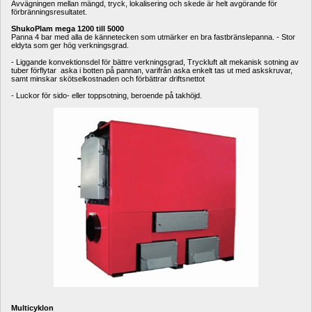
Avvägningen mellan mängd, tryck, lokalisering och skede är helt avgörande för 
förbränningsresultatet.
ShukoPlam mega 1200 till 5000
Panna 4 bar med alla de kännetecken som utmärker en bra fastbränslepanna. - Stor 
eldyta som ger hög verkningsgrad.
- Liggande konvektionsdel för bättre verkningsgrad, Tryckluft alt mekanisk sotning av 
tuber förflytar aska i botten på pannan, varifrån aska enkelt tas ut med askskruvar, 
samt minskar skötselkostnaden och förbättrar driftsnettot
- Luckor för sido- eller toppsotning, beroende på takhöjd.
Multicyklon