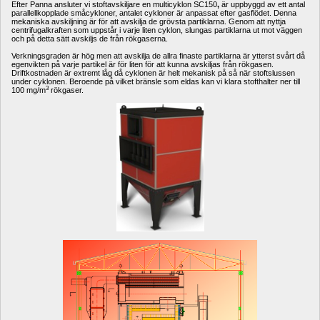
Efter Panna ansluter vi stoftavskiljare en multicyklon SC150
, 
är uppbyggd av ett antal 
parallellkopplade småcykloner, antalet cykloner är anpassat efter gasflödet. Denna 
mekaniska avskiljning är för att avskilja de grövsta partiklarna. Genom att nyttja 
centrifugalkraften som uppstår i varje liten cyklon, slungas partiklarna ut mot väggen 
och på detta sätt avskiljs de från rökgaserna. 
Verkningsgraden är hög men att avskilja de allra finaste partiklarna är ytterst svårt då 
egenvikten på varje partikel är för liten för att kunna avskiljas från rökgasen. 
Driftkostnaden är extremt låg då cyklonen är helt mekanisk på så när stoftslussen 
under cyklonen. Beroende på vilket bränsle som eldas kan vi klara stofthalter ner till 
3
100 mg/m
rökgaser.