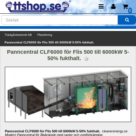
0
Trädgårdsteknik AB
Fliseldning
Panncentral CLF6000 för Flis 500 till 6000kW 5-50% fukthalt.
Panncentral CLF6000 för Flis 500 till 6000kW 5-
50% fukthalt. 
Panncentral CLF6000 för Flis 500 till 6000kW 5-50% fukthalt.
cleanerenergy.se
Modern Panncentral för Biobränsle med raster och zonförbränning.