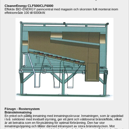
CleanerEnergy CLF500/CLF6000
Effektiv BIO-ENERGY panncentral med magasin och skorsten fullt monterat inom 
effektområde 100 till 6000kW.
Förugn - Rostersystem
Bränsleinmatning
En enkel och pålitlig inmatning med inmatningsskruvar. Inmatningen, som är uppdelad 
i två sektioner med inviduell styrning, ger ett jämt och väldoserat bränsleflöde, vilket 
är att betrakta som en förutsättning för optimal förbränning. Den har stor 
inmatningsöppning och tillåter därmed intransport av stora bränslestycken. Mot 