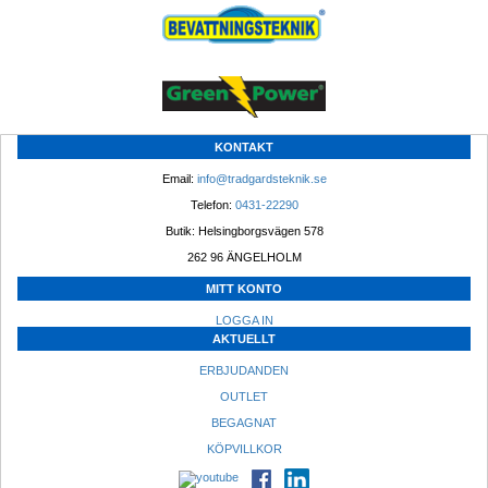
KONTAKT
Email: 
info@tradgardsteknik.se
Telefon: 
0431-22290
Butik: Helsingborgsvägen 578
262 96 ÄNGELHOLM 
MITT KONTO
LOGGA IN
AKTUELLT
ERBJUDANDEN
OUTLET
BEGAGNAT
KÖPVILLKOR