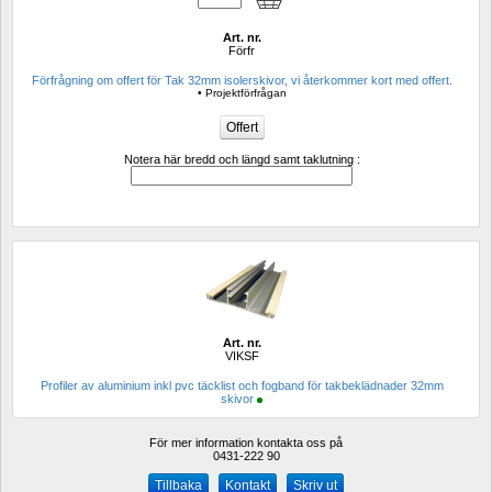
Art. nr.
Förfr
Förfrågning om offert för Tak 32mm isolerskivor, vi återkommer kort med offert.
• Projektförfrågan
Notera här bredd och längd samt taklutning :
Art. nr.
VIKSF
Profiler av aluminium inkl pvc täcklist och fogband för takbeklädnader 32mm 
skivor
För mer information kontakta oss på
0431-222 90 
Kontakt
Skriv ut