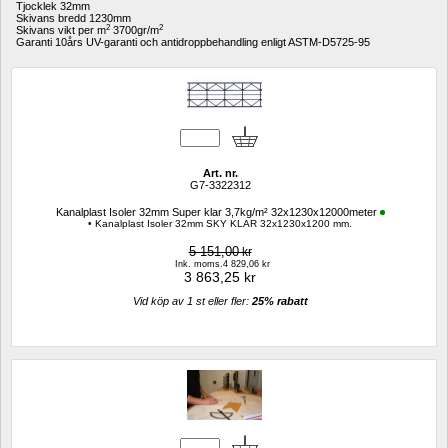
Tjocklek 32mm 
Skivans bredd 1230mm 
2
2
Skivans vikt per m
3700gr/m
Garanti 10års UV-garanti och antidroppbehandling enligt ASTM-D5725-95
Art. nr.
G7-3322312
Kanalplast Isoler 32mm Super klar 3,7kg/m² 32x1230x12000meter
• Kanalplast Isoler 32mm SKY KLAR 32x1230x1200 mm.
5 151,00
kr
Ink. moms.4 829,06 kr
3 863,25
kr
Vid köp av 1 st eller fler: 
25% rabatt 