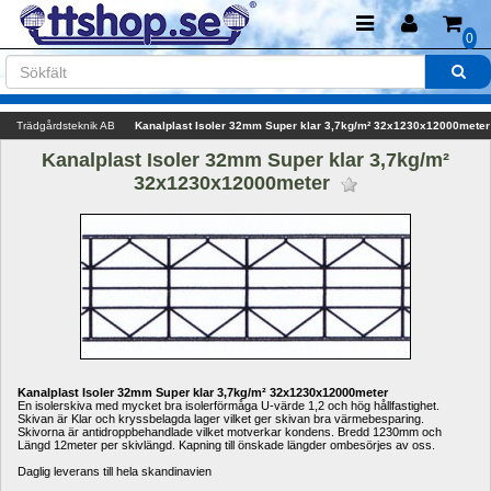
0
Trädgårdsteknik AB
Kanalplast Isoler 32mm Super klar 3,7kg/m² 32x1230x12000meter
Kanalplast Isoler 32mm Super klar 3,7kg/m² 
32x1230x12000meter 
Kanalplast Isoler 32mm Super klar 3,7kg/m² 32x1230x12000meter
En isolerskiva med mycket bra isolerförmåga U-värde 1,2 och hög hållfastighet. 
Skivan är Klar och kryssbelagda lager vilket ger skivan bra värmebesparing. 
Skivorna är antidroppbehandlade vilket motverkar kondens. Bredd 1230mm och 
Längd 12meter per skivlängd. Kapning till önskade längder ombesörjes av oss. 
Daglig leverans till hela skandinavien 