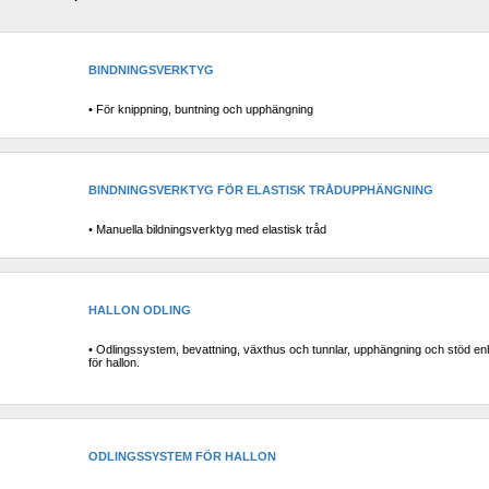
BINDNINGSVERKTYG
• För knippning, buntning och upphängning
BINDNINGSVERKTYG FÖR ELASTISK TRÅDUPPHÄNGNING
• Manuella bildningsverktyg med elastisk tråd
HALLON ODLING
• Odlingssystem, bevattning, växthus och tunnlar, upphängning och stöd enh
för hallon.
ODLINGSSYSTEM FÖR HALLON