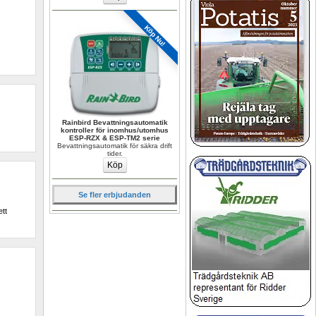
Köp Nu!
Rainbird Bevattningsautomatik 
kontroller för inomhus/utomhus 
ESP-RZX & ESP-TM2 serie
Bevattningsautomatik för säkra drift 
tider.
Se fler erbjudanden
tt 