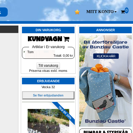
0
MITT KONTO
DIN VARUKORG
ANNONSER
KUNDVAGN 
Artiklar i Er varukorg
Tom
Totalt: 
0,00
kr
Till varukorg
Priserna visas exkl. moms
ERBJUDANDE
Vecka 32
Se fler erbjudanden
Upp till 10%