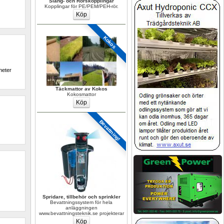
Slang- och Rörskopplingar
Kopplingar för PE/PEM/PEH-rör.
Kokos
eter 
Täckmattor av Kokos
Kokosmattor
Bevattning!
Spridare, tillbehör och sprinkler
Bevattningssystem för hela 
anläggningen 
www.bevattningsteknik.se projekterar