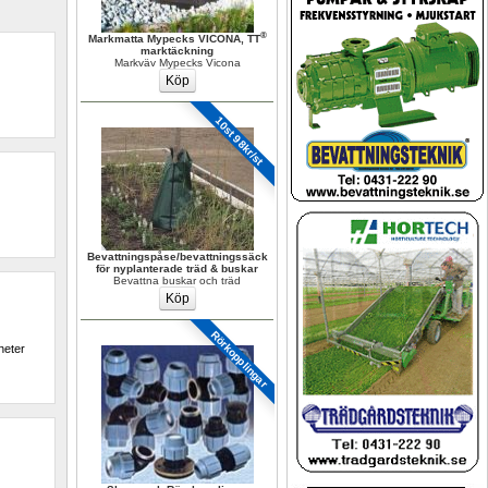
®
Markmatta Mypecks VICONA, TT
marktäckning
Markväv Mypecks Vicona
10st 98kr/st
Bevattningspåse/bevattningssäck 
för nyplanterade träd & buskar
Bevattna buskar och träd
Rörkopplingar 
eter 