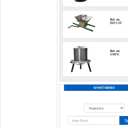
Art. nr.
BKFC05
Art. nr.
GMFK
NYHETSBREV
S