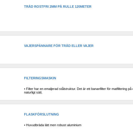
TRÅD ROSTFRI 2MM PÅ RULLE 120METER
VAJERSPÄNNARE FÖR TRÅD ELLER VAJER
FILTERINGSMASKIN 
• Filter har en emaljerad stålstruktur. Det är ett bananfilter för matfiltering på e
naturligt sätt.
FLASKFÖRSLUTNING
• Huvudbräda lätt men robust aluminium