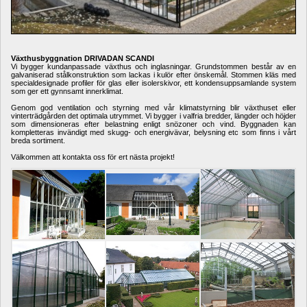
Växthusbyggnation DRIVADAN SCANDI
Vi bygger kundanpassade växthus och inglasningar. Grundstommen består av en 
galvaniserad stålkonstruktion som lackas i kulör efter önskemål. Stommen kläs med 
specialdesignade profiler för glas eller isolerskivor, ett kondensuppsamlande system 
som ger ett gynnsamt innerklimat. 
Genom god ventilation och styrning med vår klimatstyrning blir växthuset eller 
vinterträdgården det optimala utrymmet. Vi bygger i valfria bredder, längder och höjder 
som dimensioneras efter belastning enligt snözoner och vind. Byggnaden kan 
kompletteras invändigt med skugg- och energivävar, belysning etc som finns i vårt 
breda sortiment.
Välkommen att kontakta oss för ert nästa projekt!