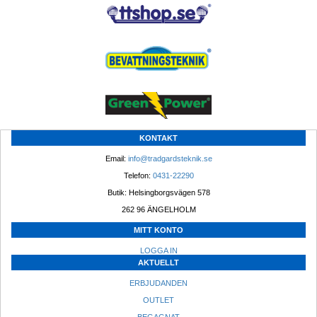
KONTAKT
Email: 
info@tradgardsteknik.se
Telefon: 
0431-22290
Butik: Helsingborgsvägen 578
262 96 ÄNGELHOLM 
MITT KONTO
LOGGA IN
AKTUELLT
ERBJUDANDEN
OUTLET
BEGAGNAT