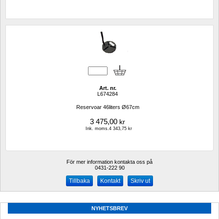
Art. nr.
L674284
Reservoar 46liters Ø67cm
3 475,00
kr
Ink. moms.4 343,75 kr
För mer information kontakta oss på
0431-222 90 
Kontakt
Skriv ut
NYHETSBREV