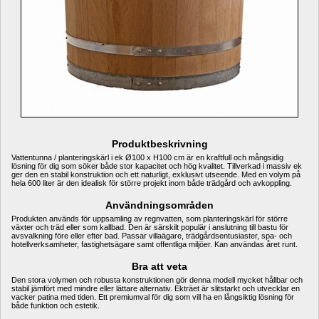
Produktbeskrivning
Vattentunna / planteringskärl i ek Ø100 x H100 cm är en kraftfull och mångsidig 
lösning för dig som söker både stor kapacitet och hög kvalitet. Tillverkad i massiv ek 
ger den en stabil konstruktion och ett naturligt, exklusivt utseende. Med en volym på 
hela 600 liter är den idealisk för större projekt inom både trädgård och avkoppling.
Användningsområden
Produkten används för uppsamling av regnvatten, som planteringskärl för större 
växter och träd eller som kallbad. Den är särskilt populär i anslutning till bastu för 
avsvalkning före eller efter bad. Passar villaägare, trädgårdsentusiaster, spa- och 
hotellverksamheter, fastighetsägare samt offentliga miljöer. Kan användas året runt.
Bra att veta
Den stora volymen och robusta konstruktionen gör denna modell mycket hållbar och 
stabil jämfört med mindre eller lättare alternativ. Ekträet är slitstarkt och utvecklar en 
vacker patina med tiden. Ett premiumval för dig som vill ha en långsiktig lösning för 
både funktion och estetik.