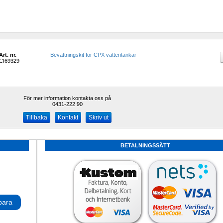
Art. nr.
Bevattningskit för CPX vattentankar
CI69329
För mer information kontakta oss på
0431-222 90 
Kontakt
Skriv ut
BETALNINGSSÄTT
para