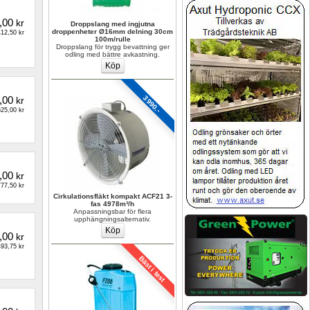
,00
kr
Droppslang med ingjutna 
droppenheter Ø16mm delning 30cm 
12,50 kr
100m/rulle
Droppslang för trygg bevattning ger 
odling med bättre avkastning.
,00
3990.-
kr
25,00 kr
,00
kr
77,50 kr
Cirkulationsfläkt kompakt ACF21 3-
fas 4978m³/h
Anpassningsbar för flera 
upphängningsalternativ.
,00
kr
93,75 kr
Bäst i test