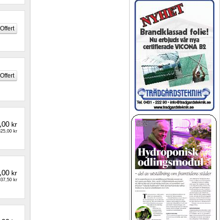
,00
kr
25,00 kr
,00
kr
37,50 kr