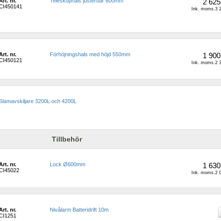
Art. nr.
Teleskophals justerbar 600mm
2 625
CI450141
Ink. moms.3 2
Art. nr.
Förhöjningshals med höjd 550mm
1 900
CI450121
Ink. moms.2 3
Slamavskiljare 3200L och 4200L
Tillbehör
Art. nr.
Lock Ø600mm 
1 630
CI45022
Ink. moms.2 0
Art. nr.
Nivålarm Batteridrift 10m
CI1251