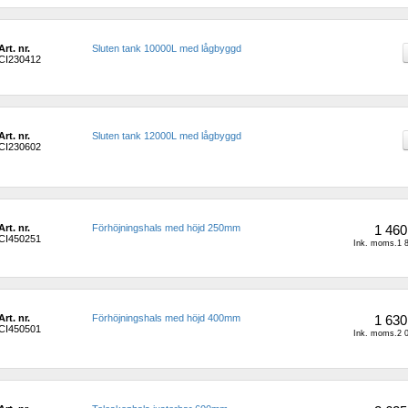
Art. nr.
Sluten tank 10000L med lågbyggd
CI230412
Art. nr.
Sluten tank 12000L med lågbyggd
CI230602
Art. nr.
Förhöjningshals med höjd 250mm 
1 460
CI450251
Ink. moms.1 8
Art. nr.
Förhöjningshals med höjd 400mm 
1 630
CI450501
Ink. moms.2 0