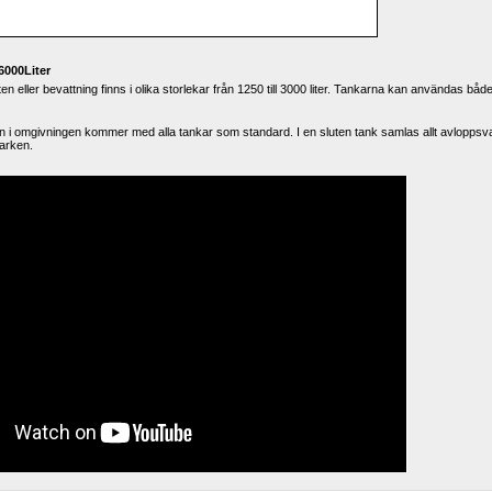
6000Liter
n eller bevattning finns i olika storlekar från 1250 till 3000 liter. Tankarna kan användas både 
n i omgivningen kommer med alla tankar som standard. I en sluten tank samlas allt avloppsva
marken.