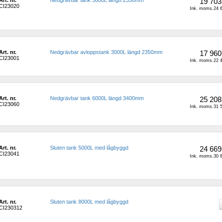
Art. nr.
Nedgrävbar tank 3000L längd 2350mm 
19 703
CI23020
Ink. moms.24 6
Art. nr.
Nedgrävbar avloppstank 3000L längd 2350mm 
17 960
CI23001
Ink. moms.22 4
Art. nr.
Nedgrävbar tank 6000L längd 3400mm
25 208
CI23060
Ink. moms.31 5
Art. nr.
Sluten tank 5000L med lågbyggd
24 669
CI23041
Ink. moms.30 8
Art. nr.
Sluten tank 8000L med lågbyggd
CI230312