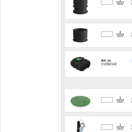
Art. nr.
CI2302142