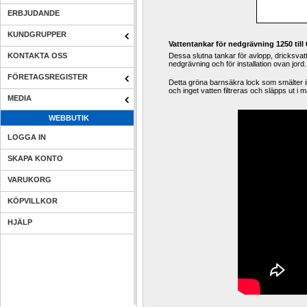
ERBJUDANDE
KUNDGRUPPER
Vattentankar för nedgrävning 1250 till 
KONTAKTA OSS
Dessa slutna tankar för avlopp, dricksvatte
nedgrävning och för installation ovan jord.
FÖRETAGSREGISTER
Detta gröna barnsäkra lock som smälter i
och inget vatten filtreras och släpps ut i 
MEDIA
WEBBUTIK
LOGGA IN
SKAPA KONTO
VARUKORG
KÖPVILLKOR
HJÄLP