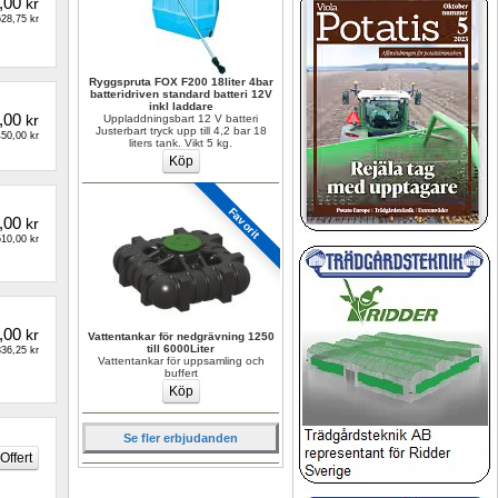
,00
kr
28,75 kr
Ryggspruta FOX F200 18liter 4bar 
batteridriven standard batteri 12V 
inkl laddare
,00
kr
Uppladdningsbart 12 V batteri 
Justerbart tryck upp till 4,2 bar 18 
50,00 kr
liters tank. Vikt 5 kg.
Favorit
,00
kr
10,00 kr
,00
kr
Vattentankar för nedgrävning 1250 
till 6000Liter
36,25 kr
Vattentankar för uppsamling och 
buffert
Se fler erbjudanden