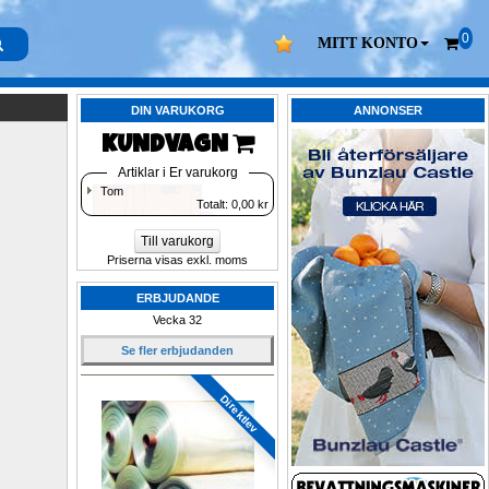
0
MITT KONTO
DIN VARUKORG
ANNONSER
KUNDVAGN 
Artiklar i Er varukorg
Tom
Totalt: 
0,00
kr
Till varukorg
Priserna visas exkl. moms
ERBJUDANDE
Vecka 32
Se fler erbjudanden
Direktlev