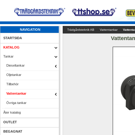
NAVIGATION
Trädgårdsteknik AB
Vattentankar
Vattenta
Vattentan
STARTSIDA
KATALOG
Tankar
Dieseltankar
Oljetankar
Tillbehör
Vattentankar
Övriga tankar
Åter katalog
OUTLET
BEGAGNAT