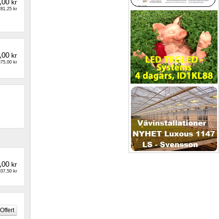
,00
kr
81,25 kr
,00
kr
75,00 kr
,00
kr
37,50 kr