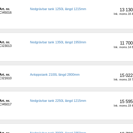
Art. nr.
Nedgrävbar tank 1250L längd 1215mm 
13 130
CI45016
Ink. moms.16 4
Art. nr.
Nedgrävbar tank 1350L längd 1950mm 
11 700
CI23013
Ink. moms.14 6
Art. nr.
Avloppstank 2100L längd 2800mm 
15 022
CI21610
Ink. moms.18 7
Art. nr.
Nedgrävbar tank 2250L längd 1215mm 
15 595
CI45017
Ink. moms.19 4