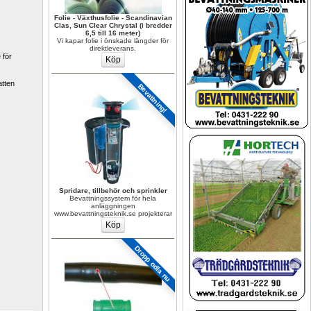
Folie - Växthusfolie - Scandinavian 
Clas, Sun Clear Chrystal (i bredder 
6,5 till 16 meter)
Vi kapar folie i önskade längder för 
direktleverans.
för 
tten 
Bevattning!
Spridare, tillbehör och sprinkler
Bevattningssystem för hela 
anläggningen 
www.bevattningsteknik.se projekterar
Dropp odla nu