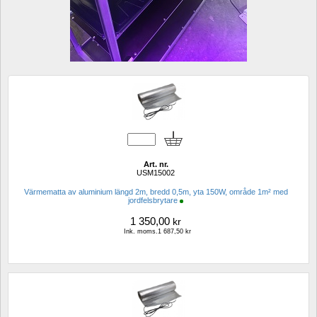
Art. nr.
USM15002
Värmematta av aluminium längd 2m, bredd 0,5m, yta 150W, område 1m² med 
jordfelsbrytare
1 350,00
kr
Ink. moms.1 687,50 kr