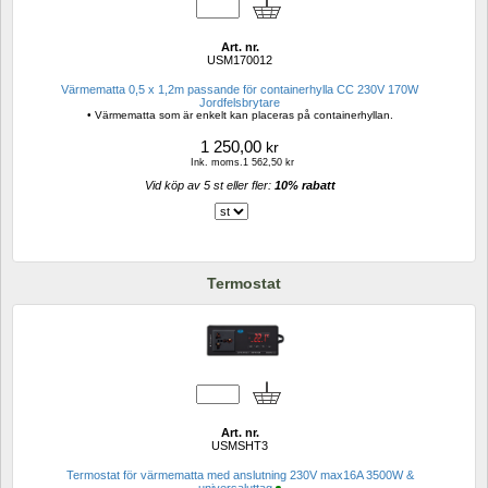
Art. nr.
USM170012
Värmematta 0,5 x 1,2m passande för containerhylla CC 230V 170W 
Jordfelsbrytare
• Värmematta som är enkelt kan placeras på containerhyllan.
1 250,00
kr
Ink. moms.1 562,50 kr
Vid köp av 5 st eller fler: 
10% rabatt 
Termostat
Art. nr.
USMSHT3
Termostat för värmematta med anslutning 230V max16A 3500W & 
universaluttag