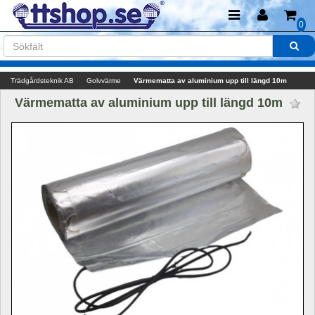
0
Trädgårdsteknik AB
Golvvärme
Värmematta av aluminium upp till längd 10m
Värmematta av aluminium upp till längd 10m 