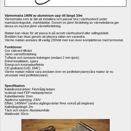
Värmematta 140W av aluminium upp till längd 10m
Värmematta som är lätt att installera och passar bra i växthusbord under 
marktäckningsduk, markbäddar. Genom en jämn fördelning av värmeledarna ger 
dessa en mycket jämn värmefördelning.
Mattan kan vikas för att passa in på avsett växthusbord eller odlingsbädd. 
Bredden kan ökas genom att placera sidan om varandra. 
Värme mattan anslutes till vanlig 230Volt men kan även kompletteras med termostat.
Funktioner
Ger säkrard tillväxt
Jämn värmefördelning
Tuffaste och tunnaste ledningen (endast 2 mm tjock)
Enkel installation, spara
Energi och kostnadseffektiv
CE-godkänd (LVD, EMC) 
Värme mattan måste vara ansluten över en jordfelsbrytare(våra mattor är nu 
utrustade med jordfelsbrytare).
Specifikation
Kabelkonstruktion: Flertrådig ledare
Isolerad med FEP-melopolymerer
Kabeldiameter 2mm
Applicera spänning: 230V
2
Effekt: 140W/m
(andra utgångsväxlar finns också på begäran)
Kallstångslängd: 2m
Täck och skärm: Aluminiumfolie
Mattbredd: 50cm