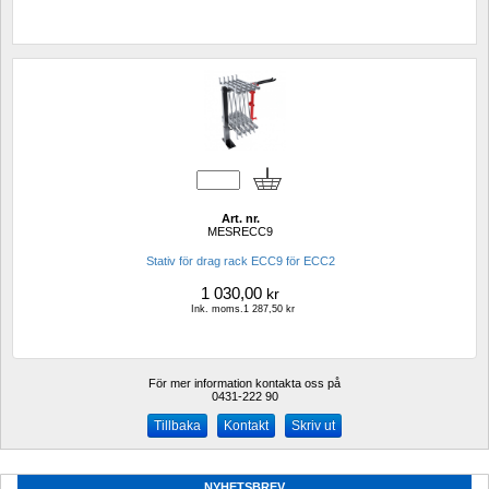
Art. nr.
MESRECC9
Stativ för drag rack ECC9 för ECC2
1 030,00
kr
Ink. moms.1 287,50 kr
För mer information kontakta oss på
0431-222 90 
Kontakt
Skriv ut
NYHETSBREV