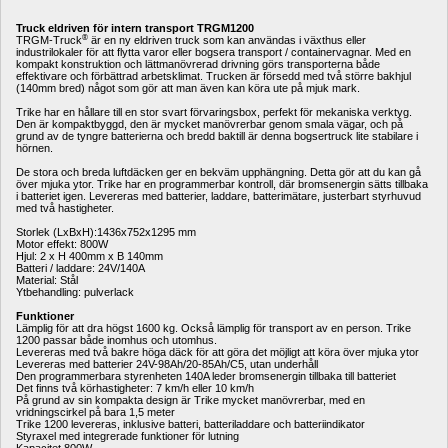
Truck eldriven för intern transport TRGM1200
®
TRGM-Truck
är en ny eldriven truck som kan användas i växthus eller 
industrilokaler för att flytta varor eller bogsera transport / containervagnar. Med en 
kompakt konstruktion och lättmanövrerad drivning görs transporterna både 
effektivare och förbättrad arbetsklimat. Trucken är försedd med två större bakhjul 
(140mm bred) något som gör att man även kan köra ute på mjuk mark.
Trike har en hållare till en stor svart förvaringsbox, perfekt för mekaniska verktyg. 
Den är kompaktbyggd, den är mycket manövrerbar genom smala vägar, och på 
grund av de tyngre batterierna och bredd baktill är denna bogsertruck lite stabilare i 
hörnen.
De stora och breda luftdäcken ger en bekväm upphängning. Detta gör att du kan gå 
över mjuka ytor. Trike har en programmerbar kontroll, där bromsenergin sätts tillbaka 
i batteriet igen. Levereras med batterier, laddare, batterimätare, justerbart styrhuvud 
med två hastigheter.
Storlek (LxBxH):1436x752x1295 mm
Motor effekt: 800W
Hjul: 2 x H 400mm x B 140mm
Batteri / laddare: 24V/140A
Material: Stål
Ytbehandling: pulverlack
Funktioner
Lämplig för att dra högst 1600 kg. Också lämplig för transport av en person. Trike 
1200 passar både inomhus och utomhus.
Levereras med två bakre höga däck för att göra det möjligt att köra över mjuka ytor
Levereras med batterier 24V-98Ah/20-85Ah/C5, utan underhåll
Den programmerbara styrenheten 140A leder bromsenergin tillbaka till batteriet
Det finns två körhastigheter: 7 km/h eller 10 km/h
På grund av sin kompakta design är Trike mycket manövrerbar, med en 
vridningscirkel på bara 1,5 meter
Trike 1200 levereras, inklusive batteri, batteriladdare och batteriindikator
Styraxel med integrerade funktioner för lutning