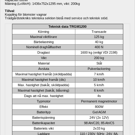
Kapacitet 800W
Mätning (LxWxH): 1436x752x1295 mm, vikt: 200kg
Tillval
:
Koppling för blomster vagnar
Trädgårdstekniks tekniska sektion bistå med service och teknisk s
töd
.
Teknisk data TRGM1200
Körning
Transaxle
Maximal viktförare
125 kg
Bärbelastning
40 kg
Nominell draghållfasthet
400 N
Draglast
1600 kg (enligt VDI 2198)
Vikt
200 kg
Material
Stål
Avsluta
Pulverlackering
Maximal hastighet framåt (sköldpadda)
7 km/h
Maximal hastighet framåt (dis)
10 km/h
Max
.
hastighet (bakåt, sköldpadda)
5 km/h
Max
imal
hastighet (bakåt, blåsning)
6 km/h
Dags att nå max.
hastighet
4s
Typmotor
Permanent magnetmotor
Effekt
800W
Batterityp
Gel AGM
Batterispänning
24V (2x 12V)
Batterikapacitet
98 Ah/C20, 85 Ah/C5
Batteriets vikt
2x33 kg
Laddare
110 / 230V, 50Hz.
24V, 8A.