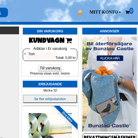
0
MITT KONTO
DIN VARUKORG
ANNONSER
KUNDVAGN 
Artiklar i Er varukorg
Tom
Totalt: 
0,00
kr
Till varukorg
Priserna visas exkl. moms
ERBJUDANDE
Vecka 32
Se fler erbjudanden
Direktlev