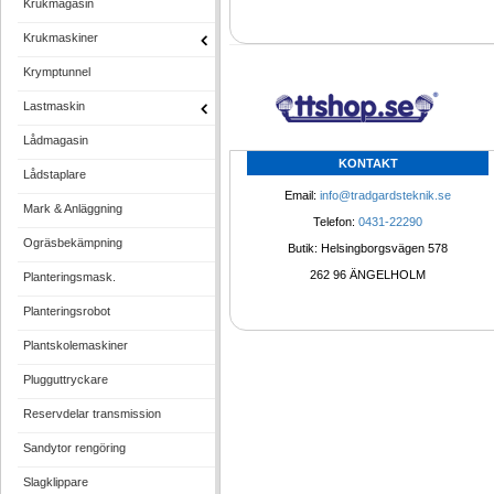
Krukmagasin
Krukmaskiner
Krymptunnel
Lastmaskin
Lådmagasin
KONTAKT
Lådstaplare
Email: 
info@tradgardsteknik.se
Mark & Anläggning
Telefon: 
0431-22290
Ogräsbekämpning
Butik: Helsingborgsvägen 578
262 96 ÄNGELHOLM 
Planteringsmask.
Planteringsrobot
Plantskolemaskiner
Plugguttryckare
Reservdelar transmission
Sandytor rengöring
Slagklippare