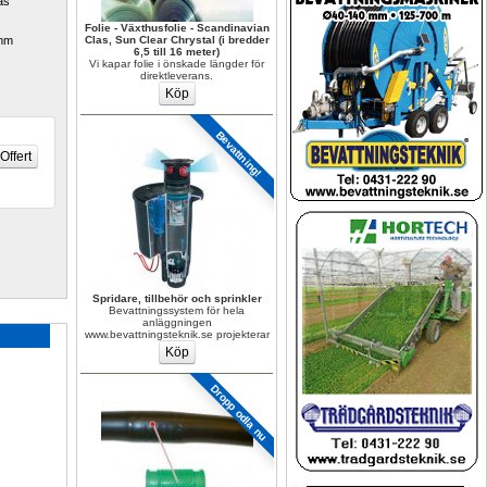
s 
Folie - Växthusfolie - Scandinavian 
mm 
Clas, Sun Clear Chrystal (i bredder 
6,5 till 16 meter)
Vi kapar folie i önskade längder för 
direktleverans.
Bevattning!
Spridare, tillbehör och sprinkler
Bevattningssystem för hela 
anläggningen 
www.bevattningsteknik.se projekterar
Dropp odla nu