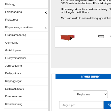
Växthusets trotjänare TRG-SYSTEM SUPER
380 V snäckväxelmotorer. Förstärkningar v
Flishugg
Utmatningsskruv för vänsterutmatning. El
Frilandsodling
och längd ca 4,600 mm. 
Med vår kostruktionsavdelning, ger det o
Fruktpress
Förpackningsmaskiner
Granulatdosering
Gurkodling
Gräsklippare
Grönytemaskiner
Jordhantering
Kedjegrävare
NYHETSBREV
Klippaggregat
Kompaktlastare
Kompressorer
Kransbindning
S