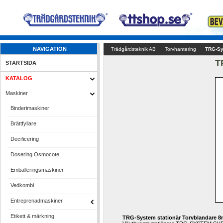
NAVIGATION
Trädgårdsteknik AB
Torvhantering
TRG-Sy
T
STARTSIDA
KATALOG
Maskiner
Binderimaskiner
Brättfyllare
Decificering
Dosering Osmocote
Emballeringsmaskiner
Vedkombi
Entreprenadmaskiner
Etikett & märkning
TRG-System stationär Torvblandare 8m