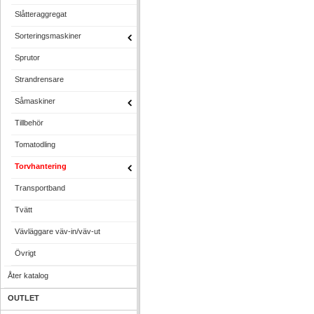
Slåtteraggregat
Sorteringsmaskiner
Sprutor
Strandrensare
Såmaskiner
Tillbehör
Tomatodling
Torvhantering
Transportband
Tvätt
Vävläggare väv-in/väv-ut
Övrigt
Åter katalog
OUTLET