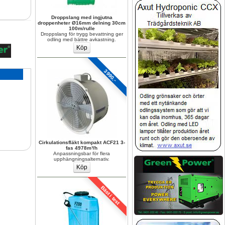
Droppslang med ingjutna 
droppenheter Ø16mm delning 30cm 
100m/rulle
Droppslang för trygg bevattning ger 
odling med bättre avkastning.
3990.-
Cirkulationsfläkt kompakt ACF21 3-
fas 4978m³/h
Anpassningsbar för flera 
upphängningsalternativ.
Bäst i test