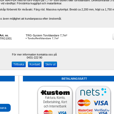
 WAYPER med en torv-volym på 7,7 m³ som buffert eller torvblandare. Direktdrivande 3 fa
id vändhjul. Förstärkta kugghjul och matarlänkar. 
skåp förberett för nivåvakt. Färg röd. Massiva nylonhjul. Bredd ca 2,200 mm, höjd ca 1,750 
ss även möjlighet att kundanpassa efter önskemål.
Art. nr.
TRG-System Torvblandare 7,7m³
TRG1001
• Torvbuffert/blandare 7,7m³
För mer information kontakta oss på
0431-222 90 
Kontakt
Skriv ut
BETALNINGSSÄTT
para