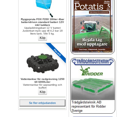
Ryggspruta FOX F200 18liter 4bar 
batteridriven standard batteri 12V 
inkl laddare
Uppladdningsbart 12 V batteri 
Justerbart tryck upp till 4,2 bar 18 
liters tank. Vikt 5 kg.
Favorit
Vattentankar för nedgrävning 1250 
till 6000Liter
Vattentankar för uppsamling och 
buffert
Se fler erbjudanden